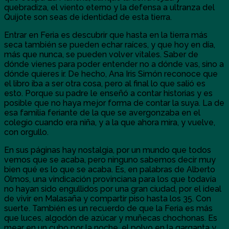
quebradiza, el viento eterno y la defensa a ultranza del
Quijote son seas de identidad de esta tierra.
Entrar en Feria es descubrir que hasta en la tierra más
seca también se pueden echar raíces, y que hoy en día,
más que nunca, se pueden volver vitales. Saber de
dónde vienes para poder entender no a dónde vas, sino a
dónde quieres ir. De hecho, Ana Iris Simón reconoce que
el libro iba a ser otra cosa, pero al final lo que salió es
esto. Porque su padre le enseñó a contar historias y es
posible que no haya mejor forma de contar la suya. La de
esa familia feriante de la que se avergonzaba en el
colegio cuando era niña, y a la que ahora mira, y vuelve,
con orgullo.
En sus páginas hay nostalgia, por un mundo que todos
vemos que se acaba, pero ninguno sabemos decir muy
bien qué es lo que se acaba. Es, en palabras de Alberto
Olmos, una vindicación provinciana para los que todavía
no hayan sido engullidos por una gran ciudad, por el ideal
de vivir en Malasaña y compartir piso hasta los 35. Con
suerte. También es un recuerdo de que la Feria es más
que luces, algodón de azúcar y muñecas chochonas. Es
mear en un cubo por la noche, el polvo en la garganta y