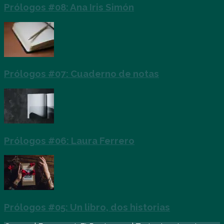
Prólogos #08: Ana Iris Simón
Prólogos #07: Cuaderno de notas
Prólogos #06: Laura Ferrero
Prólogos #05: Un libro, dos historias