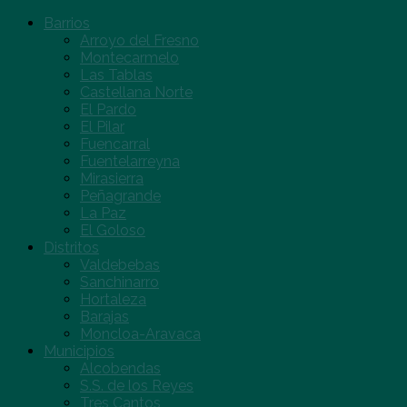
Barrios
Arroyo del Fresno
Montecarmelo
Las Tablas
Castellana Norte
El Pardo
El Pilar
Fuencarral
Fuentelarreyna
Mirasierra
Peñagrande
La Paz
El Goloso
Distritos
Valdebebas
Sanchinarro
Hortaleza
Barajas
Moncloa-Aravaca
Municipios
Alcobendas
S.S. de los Reyes
Tres Cantos