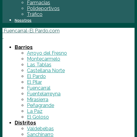
Farmacias
Polideportivos
Tráfico
Nosotros
Fuencarral-El Pardo.com
Barrios
Arroyo del Fresno
Montecarmelo
Las Tablas
Castellana Norte
El Pardo
El Pilar
Fuencarral
Fuentelarreyna
Mirasierra
Peñagrande
La Paz
El Goloso
Distritos
Valdebebas
Sanchinarro