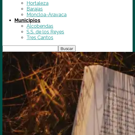
Hortaleza
Barajas
Moncloa-Aravaca
Municipios
Alcobendas
S.S. de los Reyes
Tres Cantos