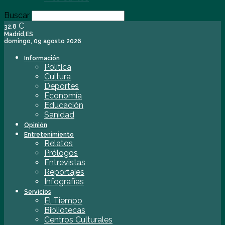
Buscar
C
32.8
Madrid,ES
domingo, 09 agosto 2026
Información
Política
Cultura
Deportes
Economía
Educación
Sanidad
Opinión
Entretenimiento
Relatos
Prólogos
Entrevistas
Reportajes
Infografías
Servicios
El Tiempo
Bibliotecas
Centros Culturales