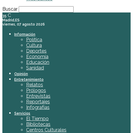
Buscar
C
35
Madrid,ES
viernes, 07 agosto 2026
Información
Política
Cultura
Deportes
Economía
Educación
Sanidad
Opinión
Entretenimiento
Relatos
Prólogos
Entrevistas
Reportajes
Infografías
Servicios
El Tiempo
Bibliotecas
Centros Culturales