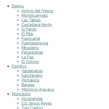
Barrios
Arroyo del Fresno
Montecarmelo
Las Tablas
Castellana Norte
El Pardo
El Pilar
Fuencarral
Fuentelarreyna
Mirasierra
Peñagrande
La Paz
El Goloso
Distritos
Valdebebas
Sanchinarro
Hortaleza
Barajas
Moncloa-Aravaca
Municipios
Alcobendas
S.S. de los Reyes
Tres Cantos