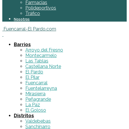
Farmacias
Polideportivos
Tráfico
Nosotros
Fuencarral-El Pardo.com
Barrios
Arroyo del Fresno
Montecarmelo
Las Tablas
Castellana Norte
El Pardo
El Pilar
Fuencarral
Fuentelarreyna
Mirasierra
Peñagrande
La Paz
El Goloso
Distritos
Valdebebas
Sanchinarro