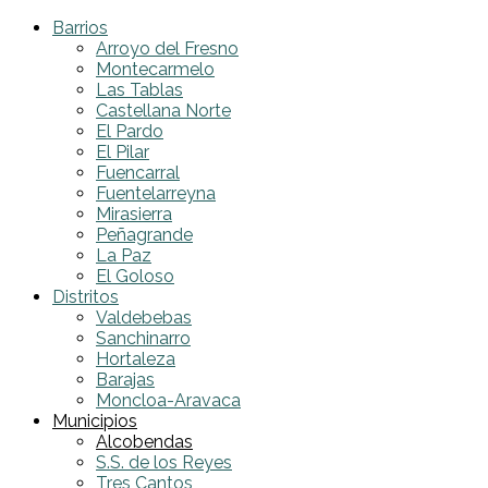
Barrios
Arroyo del Fresno
Montecarmelo
Las Tablas
Castellana Norte
El Pardo
El Pilar
Fuencarral
Fuentelarreyna
Mirasierra
Peñagrande
La Paz
El Goloso
Distritos
Valdebebas
Sanchinarro
Hortaleza
Barajas
Moncloa-Aravaca
Municipios
Alcobendas
S.S. de los Reyes
Tres Cantos