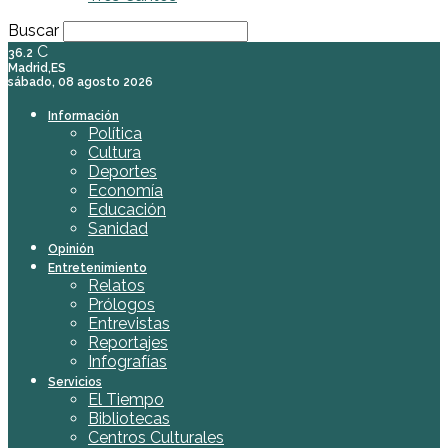
Buscar
C
36.2
Madrid,ES
sábado, 08 agosto 2026
Información
Política
Cultura
Deportes
Economía
Educación
Sanidad
Opinión
Entretenimiento
Relatos
Prólogos
Entrevistas
Reportajes
Infografías
Servicios
El Tiempo
Bibliotecas
Centros Culturales