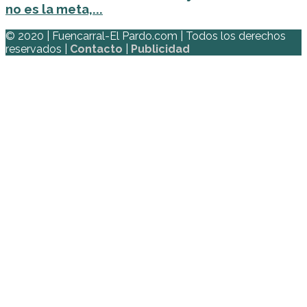
no es la meta,...
© 2020 | Fuencarral-El Pardo.com | Todos los derechos
reservados |
Contacto
|
Publicidad