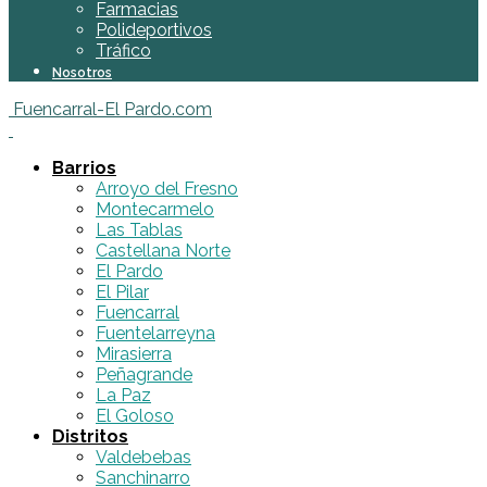
Farmacias
Polideportivos
Tráfico
Nosotros
Fuencarral-El Pardo.com
Barrios
Arroyo del Fresno
Montecarmelo
Las Tablas
Castellana Norte
El Pardo
El Pilar
Fuencarral
Fuentelarreyna
Mirasierra
Peñagrande
La Paz
El Goloso
Distritos
Valdebebas
Sanchinarro