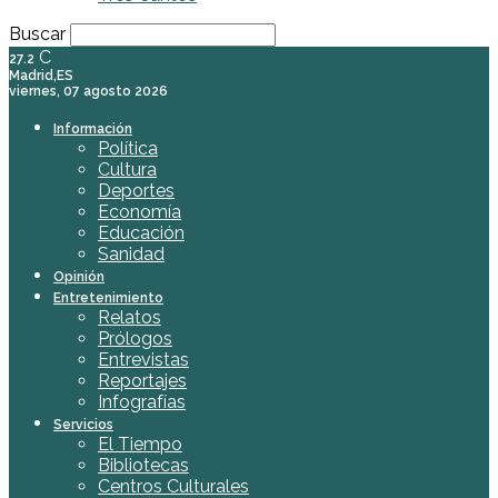
Buscar
C
27.2
Madrid,ES
viernes, 07 agosto 2026
Información
Política
Cultura
Deportes
Economía
Educación
Sanidad
Opinión
Entretenimiento
Relatos
Prólogos
Entrevistas
Reportajes
Infografías
Servicios
El Tiempo
Bibliotecas
Centros Culturales