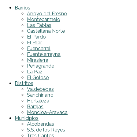
Barrios
Arroyo del Fresno
Montecarmelo
Las Tablas
Castellana Norte
El Pardo
El Pilar
Fuencarral
Fuentelarreyna
Mirasierra
Peñagrande
La Paz
El Goloso
Distritos
Valdebebas
Sanchinarro
Hortaleza
Barajas
Moncloa-Aravaca
Municipios
Alcobendas
S.S. de los Reyes
Tres Cantos