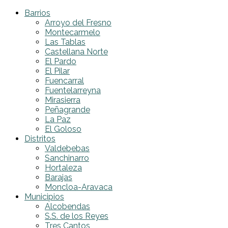
Barrios
Arroyo del Fresno
Montecarmelo
Las Tablas
Castellana Norte
El Pardo
El Pilar
Fuencarral
Fuentelarreyna
Mirasierra
Peñagrande
La Paz
El Goloso
Distritos
Valdebebas
Sanchinarro
Hortaleza
Barajas
Moncloa-Aravaca
Municipios
Alcobendas
S.S. de los Reyes
Tres Cantos