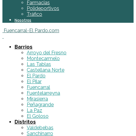
Farmacias
Polideportivos
Tráfico
Nosotros
Fuencarral-El Pardo.com
Barrios
Arroyo del Fresno
Montecarmelo
Las Tablas
Castellana Norte
El Pardo
El Pilar
Fuencarral
Fuentelarreyna
Mirasierra
Peñagrande
La Paz
El Goloso
Distritos
Valdebebas
Sanchinarro