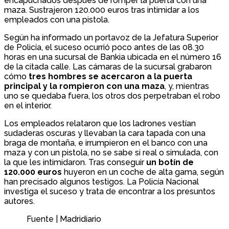
encapuchados después de romper la puerta con una
maza. Sustrajeron 120.000 euros tras intimidar a los
empleados con una pistola.
Según ha informado un portavoz de la Jefatura Superior
de Policía, el suceso ocurrió poco antes de las 08.30
horas en una sucursal de Bankia ubicada en el número 16
de la citada calle. Las cámaras de la sucursal grabaron
cómo
tres hombres se acercaron a la puerta
principal y la rompieron con una maza
, y, mientras
uno se quedaba fuera, los otros dos perpetraban el robo
en el interior.
Los empleados relataron que los ladrones vestían
sudaderas oscuras y llevaban la cara tapada con una
braga de montaña, e irrumpieron en el banco con una
maza y con un pistola, no se sabe si real o simulada, con
la que les intimidaron. Tras conseguir
un botín de
120.000 euros
huyeron en un coche de alta gama, según
han precisado algunos testigos. La Policía Nacional
investiga el suceso y trata de encontrar a los presuntos
autores.
Fuente | Madridiario