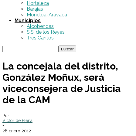
Hortaleza
Barajas
Moncloa-Aravaca
Municipios
Alcobendas
S.S. de los Reyes
Tres Cantos
La concejala del distrito,
González Moñux, será
viceconsejera de Justicia
de la CAM
Por
Víctor de Elena
-
26 enero 2012