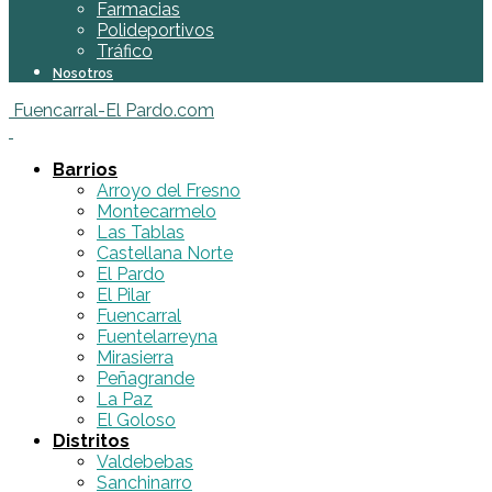
Farmacias
Polideportivos
Tráfico
Nosotros
Fuencarral-El Pardo.com
Barrios
Arroyo del Fresno
Montecarmelo
Las Tablas
Castellana Norte
El Pardo
El Pilar
Fuencarral
Fuentelarreyna
Mirasierra
Peñagrande
La Paz
El Goloso
Distritos
Valdebebas
Sanchinarro