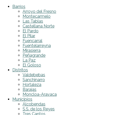
Barrios
Arroyo del Fresno
Montecarmelo
Las Tablas
Castellana Norte
El Pardo
El Pilar
Fuencarral
Fuentelarreyna
Mirasierra
Peñagrande
La Paz
El Goloso
Distritos
Valdebebas
Sanchinarro
Hortaleza
Barajas
Moncloa-Aravaca
Municipios
Alcobendas
S.S. de los Reyes
Tres Cantos