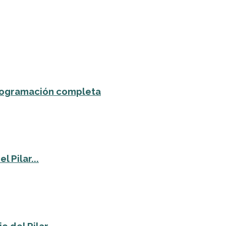
 programación completa
 Pilar...
o del Pilar