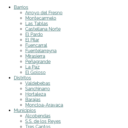
Barrios
Arroyo del Fresno
Montecarmelo
Las Tablas
Castellana Norte
El Pardo
El Pilar
Fuencarral
Fuentelarreyna
Mirasierra
Peñagrande
La Paz
El Goloso
Distritos
Valdebebas
Sanchinarro
Hortaleza
Barajas
Moncloa-Aravaca
Municipios
Alcobendas
S.S. de los Reyes
Tres Cantos