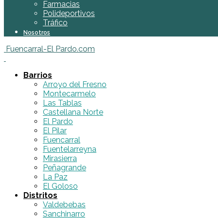
Farmacias
Polideportivos
Tráfico
Nosotros
Fuencarral-El Pardo.com
Barrios
Arroyo del Fresno
Montecarmelo
Las Tablas
Castellana Norte
El Pardo
El Pilar
Fuencarral
Fuentelarreyna
Mirasierra
Peñagrande
La Paz
El Goloso
Distritos
Valdebebas
Sanchinarro