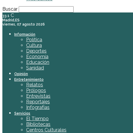
Buscar
C
33.1
Madrid,ES
viernes, 07 agosto 2026
Información
Política
Cultura
Deportes
Economía
Educación
Sanidad
Opinión
Entretenimiento
Relatos
Prólogos
Entrevistas
Reportajes
Infografías
Servicios
El Tiempo
Bibliotecas
Centros Culturales