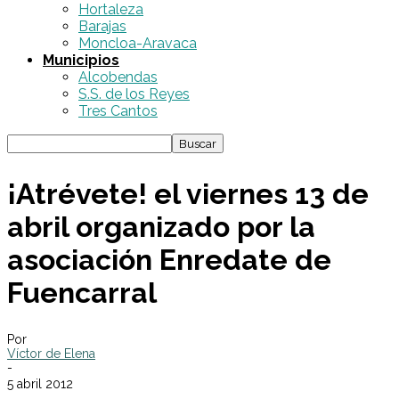
Hortaleza
Barajas
Moncloa-Aravaca
Municipios
Alcobendas
S.S. de los Reyes
Tres Cantos
¡Atrévete! el viernes 13 de
abril organizado por la
asociación Enredate de
Fuencarral
Por
Víctor de Elena
-
5 abril 2012