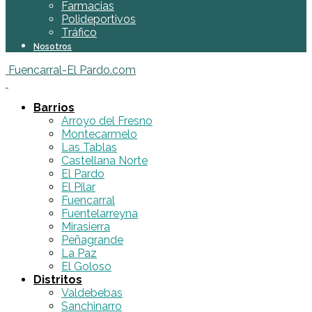
Farmacias
Polideportivos
Tráfico
Nosotros
Fuencarral-El Pardo.com
Barrios
Arroyo del Fresno
Montecarmelo
Las Tablas
Castellana Norte
El Pardo
El Pilar
Fuencarral
Fuentelarreyna
Mirasierra
Peñagrande
La Paz
El Goloso
Distritos
Valdebebas
Sanchinarro