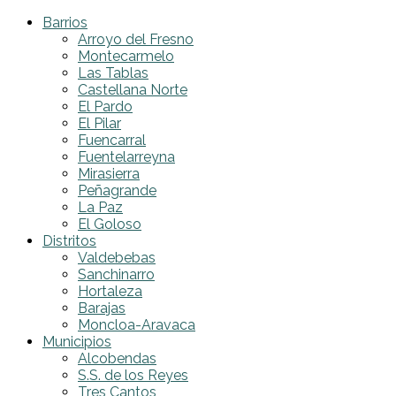
Barrios
Arroyo del Fresno
Montecarmelo
Las Tablas
Castellana Norte
El Pardo
El Pilar
Fuencarral
Fuentelarreyna
Mirasierra
Peñagrande
La Paz
El Goloso
Distritos
Valdebebas
Sanchinarro
Hortaleza
Barajas
Moncloa-Aravaca
Municipios
Alcobendas
S.S. de los Reyes
Tres Cantos