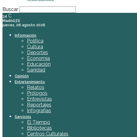
Buscar
C
34
Madrid,ES
jueves, 06 agosto 2026
Información
Política
Cultura
Deportes
Economía
Educación
Sanidad
Opinión
Entretenimiento
Relatos
Prólogos
Entrevistas
Reportajes
Infografías
Servicios
El Tiempo
Bibliotecas
Centros Culturales