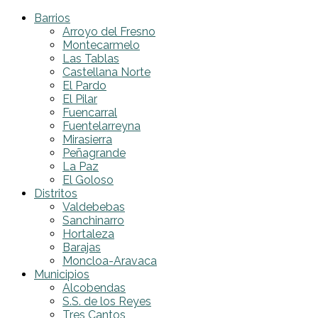
Barrios
Arroyo del Fresno
Montecarmelo
Las Tablas
Castellana Norte
El Pardo
El Pilar
Fuencarral
Fuentelarreyna
Mirasierra
Peñagrande
La Paz
El Goloso
Distritos
Valdebebas
Sanchinarro
Hortaleza
Barajas
Moncloa-Aravaca
Municipios
Alcobendas
S.S. de los Reyes
Tres Cantos