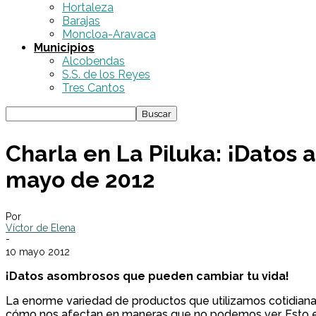
Hortaleza
Barajas
Moncloa-Aravaca
Municipios
Alcobendas
S.S. de los Reyes
Tres Cantos
Charla en La Piluka: ¡Datos
mayo de 2012
Por
Víctor de Elena
-
10 mayo 2012
¡Datos asombrosos que pueden cambiar tu vida!
La enorme variedad de productos que utilizamos cotidiana
cómo nos afectan en maneras que no podemos ver. Esto es