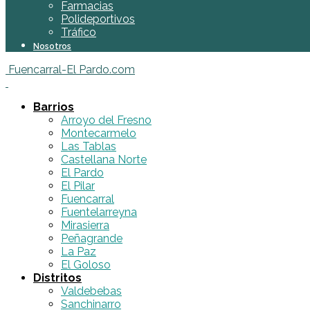
Farmacias
Polideportivos
Tráfico
Nosotros
Fuencarral-El Pardo.com
Barrios
Arroyo del Fresno
Montecarmelo
Las Tablas
Castellana Norte
El Pardo
El Pilar
Fuencarral
Fuentelarreyna
Mirasierra
Peñagrande
La Paz
El Goloso
Distritos
Valdebebas
Sanchinarro