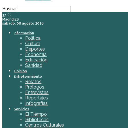
Buscar
C
37
Madrid,ES
sábado, 08 agosto 2026
Información
Política
Cultura
Deportes
Economía
Educación
Sanidad
Opinión
Entretenimiento
Relatos
Prólogos
Entrevistas
Reportajes
Infografías
Servicios
El Tiempo
Bibliotecas
Centros Culturales