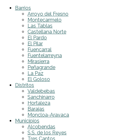
Barrios
Arroyo del Fresno
Montecarmelo
Las Tablas
Castellana Norte
El Pardo
El Pilar
Fuencarral
Fuentelarreyna
Mirasierra
Peñagrande
La Paz
El Goloso
Distritos
Valdebebas
Sanchinarro
Hortaleza
Barajas
Moncloa-Aravaca
Municipios
Alcobendas
S.S. de los Reyes
Tres Cantos