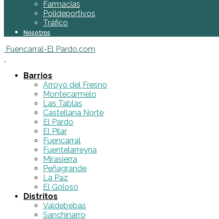
Farmacias
Polideportivos
Tráfico
Nosotros
Fuencarral-El Pardo.com
Barrios
Arroyo del Fresno
Montecarmelo
Las Tablas
Castellana Norte
El Pardo
El Pilar
Fuencarral
Fuentelarreyna
Mirasierra
Peñagrande
La Paz
El Goloso
Distritos
Valdebebas
Sanchinarro