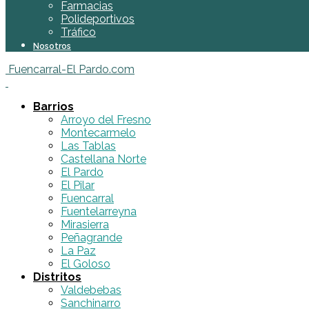
Farmacias
Polideportivos
Tráfico
Nosotros
Fuencarral-El Pardo.com
Barrios
Arroyo del Fresno
Montecarmelo
Las Tablas
Castellana Norte
El Pardo
El Pilar
Fuencarral
Fuentelarreyna
Mirasierra
Peñagrande
La Paz
El Goloso
Distritos
Valdebebas
Sanchinarro