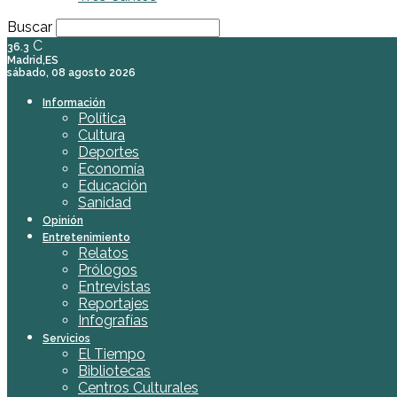
Buscar
C
36.3
Madrid,ES
sábado, 08 agosto 2026
Información
Política
Cultura
Deportes
Economía
Educación
Sanidad
Opinión
Entretenimiento
Relatos
Prólogos
Entrevistas
Reportajes
Infografías
Servicios
El Tiempo
Bibliotecas
Centros Culturales