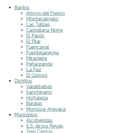
Barrios
Arroyo del Fresno
Montecarmelo
Las Tablas
Castellana Norte
El Pardo
El Pilar
Fuencarral
Fuentelarreyna
Mirasierra
Peñagrande
La Paz
El Goloso
Distritos
Valdebebas
Sanchinarro
Hortaleza
Barajas
Moncloa-Aravaca
Municipios
Alcobendas
S.S. de los Reyes
Tres Cantos