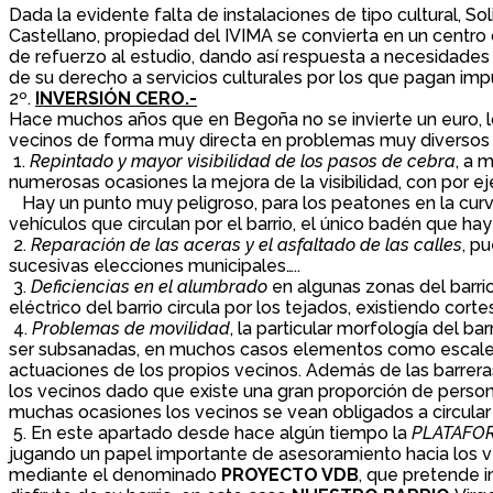
Dada la evidente falta de instalaciones de tipo cultural, 
Castellano, propiedad del IVIMA se convierta en un centro c
de refuerzo al estudio, dando así respuesta a necesidades 
de su derecho a servicios culturales por los que pagan impu
2º.
INVERSIÓN CERO.-
Hace muchos años que en Begoña no se invierte un euro, lo
vecinos de forma muy directa en problemas muy diversos
1.
Repintado y mayor visibilidad de los pasos de cebra
, a 
numerosas ocasiones la mejora de la visibilidad, con por e
Hay un punto muy peligroso, para los peatones en la curv
vehículos que circulan por el barrio, el único badén que ha
2.
Reparación de las aceras y el asfaltado de las calles
, p
sucesivas elecciones municipales…..
3.
Deficiencias en el alumbrado
en algunas zonas del barrio
eléctrico del barrio circula por los tejados, existiendo cort
4.
Problemas de movilidad
, la particular morfología del b
ser subsanadas, en muchos casos elementos como escaleras y
actuaciones de los propios vecinos. Además de las barrera
los vecinos dado que existe una gran proporción de perso
muchas ocasiones los vecinos se vean obligados a circular p
5. En este apartado desde hace algún tiempo la
PLATAFOR
jugando un papel importante de asesoramiento hacia los ve
mediante el denominado
PROYECTO VDB
, que pretende i