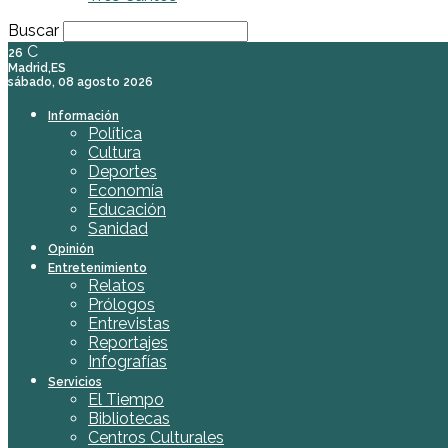
Buscar
C
26
Madrid,ES
sábado, 08 agosto 2026
Información
Política
Cultura
Deportes
Economía
Educación
Sanidad
Opinión
Entretenimiento
Relatos
Prólogos
Entrevistas
Reportajes
Infografías
Servicios
El Tiempo
Bibliotecas
Centros Culturales