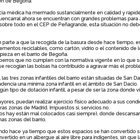
en de Begoña.
encia médica ha mermado sustancialmente en calidad y rapidez
 Fuencarral ahora se encuentran con grandes problemas para a
sobre todo en el CEP de Peñagrande, esta situación no debe
parte a que la recogida de la basura desde hace tiempo, es
entos reciclables, como cartón, vidrio o el contenido de l
pieza en el barrio de Begoña.
rros que no cumplen con la normativa vigente en lo que se r
 recogían las bolsas ha contribuido a agravar más el probl
las tres zonas infantiles del barrio están situadas de San Da
dencia una mínima zona infantil en el ámbito de San Dacio.
gún tipo de dotación infantil, a pesar de ser la zona donde 
yores, puedan realizar ejercicio físico adecuado a sus cond
ras zonas de Madrid. Impuestos si, servicios no.
los hay están mal colocados casi siempre), donde descansar
as zonas del barrio.
hace ya tiempo que estos espacios se han convertido sob
ertido en un albergue al aire libre para indigentes, sin que