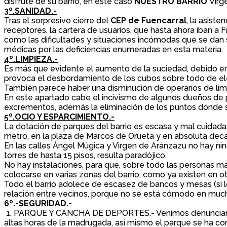
disfrute de su barrio, en este caso
NUESTRO BARRIO
Virg
3º.SANIDAD.-
Tras el sorpresivo cierre del
CEP de Fuencarral
, la asist
receptores, la cartera de usuarios, que hasta ahora iban a
como las dificultades y situaciones incómodas que se dan 
médicas por las deficiencias enumeradas en esta materia.
4º.LIMPIEZA.-
Es más que evidente el aumento de la suciedad, debido en 
provoca el desbordamiento de los cubos sobre todo de elem
También parece haber una disminución de operarios de lim
En este apartado cabe el incivismo de algunos dueños de pe
excrementos, además la eliminación de los puntos donde se
5º.OCIO Y ESPARCIMIENTO.-
La dotación de parques del barrio es escasa y mal cuidada, 
metro, en la plaza de Marcos de Orueta y en absoluta deca
En las calles Ángel Múgica y Virgen de Aránzazu no hay nin
torres de hasta 15 pisos, resulta paradójico.
No hay instalaciones, para que, sobre todo las personas ma
colocarse en varias zonas del barrio, como ya existen en ot
Todo el barrio adolece de escasez de bancos y mesas (si 
relación entre vecinos, porque no se está cómodo en much
6º.-SEGURIDAD.-
1. PARQUE Y CANCHA DE DEPORTES.- Venimos denunciando 
altas horas de la madrugada, así mismo el parque se ha conv