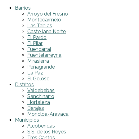
Barrios
Arroyo del Fresno
Montecarmelo
Las Tablas
Castellana Norte
El Pardo
El Pilar
Fuencarral
Fuentelarreyna
Mirasierra
Peñagrande
La Paz
El Goloso
Distritos
Valdebebas
Sanchinarro
Hortaleza
Barajas
Moncloa-Aravaca
Municipios
Alcobendas
S.S. de los Reyes
Tres Cantos