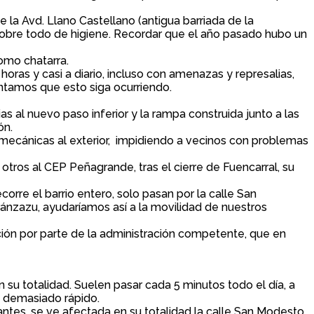
 Avd. Llano Castellano (antigua barriada de la
bre todo de higiene. Recordar que el año pasado hubo un
omo chatarra.
as y casi a diario, incluso con amenazas y represalias,
sintamos que esto siga ocurriendo.
 al nuevo paso inferior y la rampa construida junto a las
ón.
 mecánicas al exterior, impidiendo a vecinos con problemas
otros al CEP Peñagrande, tras el cierre de Fuencarral, su
orre el barrio entero, solo pasan por la calle San
ánzazu, ayudaríamos así a la movilidad de nuestros
ción por parte de la administración competente, que en
n su totalidad. Suelen pasar cada 5 minutos todo el día, a
n demasiado rápido.
ntes, se ve afectada en su totalidad la calle San Modesto,