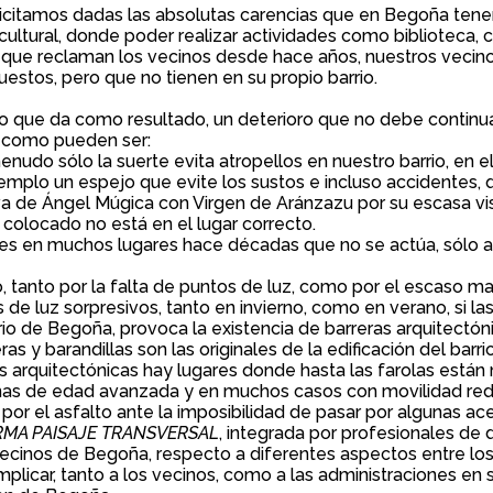
Solicitamos dadas las absolutas carencias que en Begoña ten
ultural, donde poder realizar actividades como biblioteca, ci
que reclaman los vecinos desde hace años, nuestros vecinos 
estos, pero que no tienen en su propio barrio.
 que da como resultado, un deterioro que no debe continuar
 como pueden ser:
menudo sólo la suerte evita atropellos en nuestro barrio, en 
jemplo un espejo que evite los sustos e incluso accidentes,
a de Ángel Múgica con Virgen de Aránzazu por su escasa vis
y colocado no está en el lugar correcto.
ues en muchos lugares hace décadas que no se actúa, sólo a
, tanto por la falta de puntos de luz, como por el escaso m
es de luz sorpresivos, tanto en invierno, como en verano, si la
arrio de Begoña, provoca la existencia de barreras arquitect
 barandillas son las originales de la edificación del barri
s arquitectónicas hay lugares donde hasta las farolas están
nas de edad avanzada y en muchos casos con movilidad reduc
or el asfalto ante la imposibilidad de pasar por algunas ace
MA PAISAJE
TRANSVERSAL
, integrada por profesionales de d
cinos de Begoña, respecto a diferentes aspectos entre los q
mplicar, tanto a los vecinos, como a las administraciones e