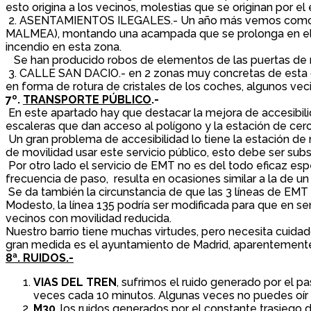
esto origina a los vecinos, molestias que se originan por el
2. ASENTAMIENTOS ILEGALES.- Un año más vemos como van l
MALMEA), montando una acampada que se prolonga en el ti
incendio en esta zona.
Se han producido robos de elementos de las puertas de 
3. CALLE SAN DACIO.- en 2 zonas muy concretas de esta cal
en forma de rotura de cristales de los coches, algunos vecin
7º.
TRANSPORTE PÚBLICO
.-
En este apartado hay que destacar la mejora de accesibilid
escaleras que dan acceso al polígono y la estación de cerca
Un gran problema de accesibilidad lo tiene la estación de
de movilidad usar este servicio público, esto debe ser sub
Por otro lado el servicio de EMT no es del todo eficaz espe
frecuencia de paso, resulta en ocasiones similar a la de un
Se da también la circunstancia de que las 3 líneas de EMT 
Modesto, la línea 135 podría ser modificada para que en s
vecinos con movilidad reducida.
Nuestro barrio tiene muchas virtudes, pero necesita cuida
gran medida es el ayuntamiento de Madrid, aparentemente 
8ª. RUIDOS.-
VIAS DEL TREN
, sufrimos el ruido generado por el pa
veces cada 10 minutos. Algunas veces no puedes oír
M30
, los ruidos generados por el constante trasiego