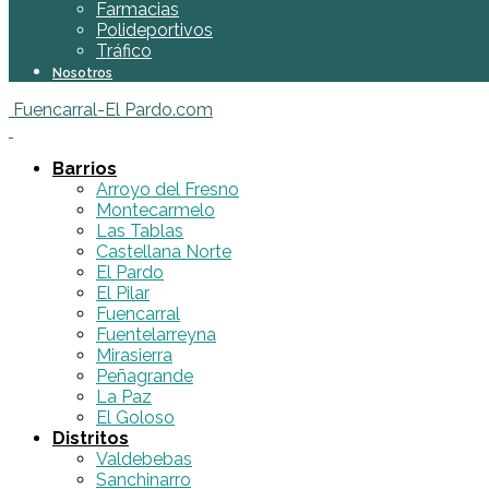
Farmacias
Polideportivos
Tráfico
Nosotros
Fuencarral-El Pardo.com
Barrios
Arroyo del Fresno
Montecarmelo
Las Tablas
Castellana Norte
El Pardo
El Pilar
Fuencarral
Fuentelarreyna
Mirasierra
Peñagrande
La Paz
El Goloso
Distritos
Valdebebas
Sanchinarro