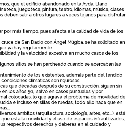
emos, que el edificio abandonado en la Avda. Llano
neteca, juegoteca, pintura, teatro, idiomas, música, clases
deben salir a otros lugares a veces lejanos para disfrutar
 por más tiempo, pues afecta a la calidad de vida de los
el cruce de San Dacio con Ángel Múgica, se ha solicitado en
 que ya hay regularmente.
ibilidad y la velocidad excesiva en mucho casos de los
lgunos sitios se han parcheado cuando se acercaban las
antenimiento de los existentes, además parte del tendido
s condiciones climáticas son rigurosas.
ónicas que décadas después de su construcción, siguen sin
o en los años 50, salvo en casos puntuales y por
 mal colocadas, lo que agrava el problema de movilidad de
ida e incluso en sillas de ruedas, todo ello hace que en
ras….
iversos ámbitos (arquitectura, sociología, artes, etc.…), está
ue esta la movilidad y el uso de espacios infrautilizados,
n sus respectivos derechos y deberes en el cuidado y