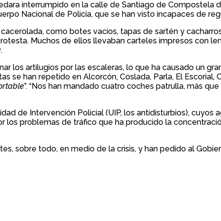
 quedara interrumpido en la calle de Santiago de Compostela
erpo Nacional de Policía, que se han visto incapaces de regul
a cacerolada, como botes vacíos, tapas de sartén y cacharro
protesta. Muchos de ellos llevaban carteles impresos con 
a
.
r los artilugios por las escaleras, lo que ha causado un gran
tas se han repetido en Alcorcón, Coslada, Parla, El Escorial,
ortable
”. “Nos han mandado cuatro coches patrulla, más que 
idad de Intervención Policial (UIP, los antidisturbios), cuyo
los problemas de tráfico que ha producido la concentración.
es, sobre todo, en medio de la crisis, y han pedido al Gobi