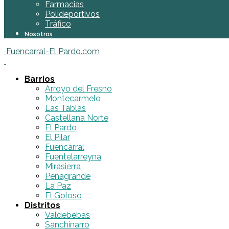
Farmacias
Polideportivos
Tráfico
Nosotros
Fuencarral-El Pardo.com
Barrios
Arroyo del Fresno
Montecarmelo
Las Tablas
Castellana Norte
El Pardo
El Pilar
Fuencarral
Fuentelarreyna
Mirasierra
Peñagrande
La Paz
El Goloso
Distritos
Valdebebas
Sanchinarro