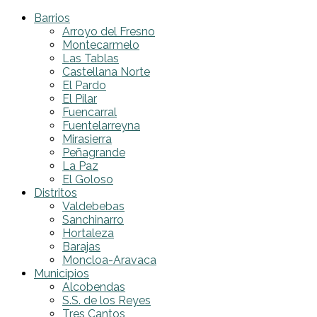
Barrios
Arroyo del Fresno
Montecarmelo
Las Tablas
Castellana Norte
El Pardo
El Pilar
Fuencarral
Fuentelarreyna
Mirasierra
Peñagrande
La Paz
El Goloso
Distritos
Valdebebas
Sanchinarro
Hortaleza
Barajas
Moncloa-Aravaca
Municipios
Alcobendas
S.S. de los Reyes
Tres Cantos