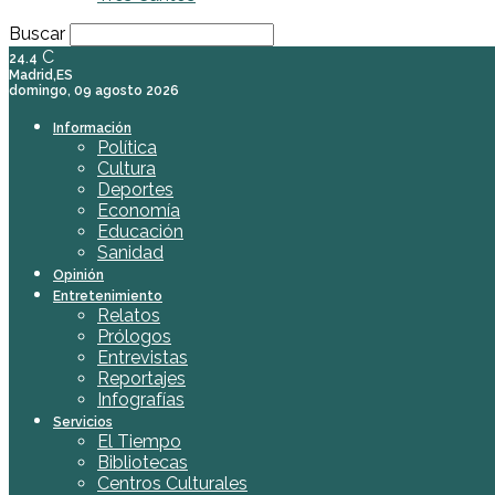
Buscar
C
24.4
Madrid,ES
domingo, 09 agosto 2026
Información
Política
Cultura
Deportes
Economía
Educación
Sanidad
Opinión
Entretenimiento
Relatos
Prólogos
Entrevistas
Reportajes
Infografías
Servicios
El Tiempo
Bibliotecas
Centros Culturales