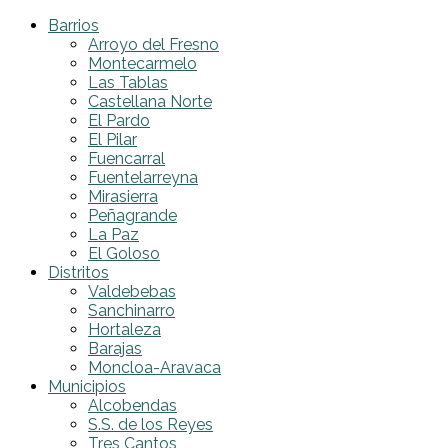
Barrios
Arroyo del Fresno
Montecarmelo
Las Tablas
Castellana Norte
El Pardo
El Pilar
Fuencarral
Fuentelarreyna
Mirasierra
Peñagrande
La Paz
El Goloso
Distritos
Valdebebas
Sanchinarro
Hortaleza
Barajas
Moncloa-Aravaca
Municipios
Alcobendas
S.S. de los Reyes
Tres Cantos