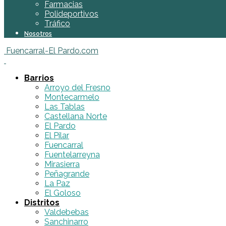
Farmacias
Polideportivos
Tráfico
Nosotros
Fuencarral-El Pardo.com
Barrios
Arroyo del Fresno
Montecarmelo
Las Tablas
Castellana Norte
El Pardo
El Pilar
Fuencarral
Fuentelarreyna
Mirasierra
Peñagrande
La Paz
El Goloso
Distritos
Valdebebas
Sanchinarro