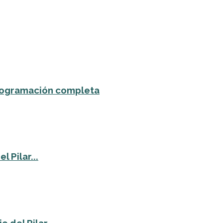
 programación completa
 Pilar...
o del Pilar