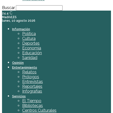
Buscar
C
24.4
Madrid,ES
lunes, 10 agosto 2026
Información
Política
Cultura
Deportes
Economía
Educación
Sanidad
Opinión
Entretenimiento
Relatos
Prólogos
Entrevistas
Reportajes
Infografías
Servicios
El Tiempo
Bibliotecas
Centros Culturales