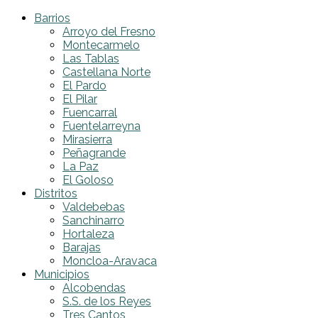
Barrios
Arroyo del Fresno
Montecarmelo
Las Tablas
Castellana Norte
El Pardo
El Pilar
Fuencarral
Fuentelarreyna
Mirasierra
Peñagrande
La Paz
El Goloso
Distritos
Valdebebas
Sanchinarro
Hortaleza
Barajas
Moncloa-Aravaca
Municipios
Alcobendas
S.S. de los Reyes
Tres Cantos