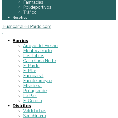
Farmacias
Polideportivos
Tráfico
Nosotros
Fuencarral-El Pardo.com
Barrios
Arroyo del Fresno
Montecarmelo
Las Tablas
Castellana Norte
El Pardo
El Pilar
Fuencarral
Fuentelarreyna
Mirasierra
Peñagrande
La Paz
El Goloso
Distritos
Valdebebas
Sanchinarro