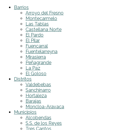
Barrios
Arroyo del Fresno
Montecarmelo
Las Tablas
Castellana Norte
El Pardo
El Pilar
Fuencarral
Fuentelarreyna
Mirasierra
Peñagrande
La Paz
El Goloso
Distritos
Valdebebas
Sanchinarro
Hortaleza
Barajas
Moncloa-Aravaca
Municipios
Alcobendas
S.S. de los Reyes
Tres Cantos