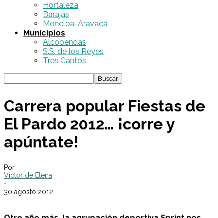
Hortaleza
Barajas
Moncloa-Aravaca
Municipios
Alcobendas
S.S. de los Reyes
Tres Cantos
Carrera popular Fiestas de
El Pardo 2012… ¡corre y
apúntate!
Por
Víctor de Elena
-
30 agosto 2012
Otro año más, la agrupación deportiva Sprint nos