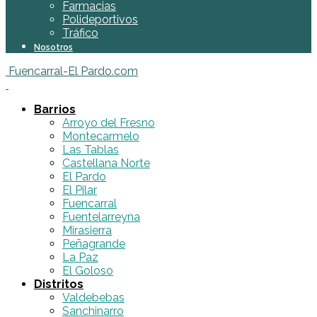
Farmacias
Polideportivos
Tráfico
Nosotros
Fuencarral-El Pardo.com
Barrios
Arroyo del Fresno
Montecarmelo
Las Tablas
Castellana Norte
El Pardo
El Pilar
Fuencarral
Fuentelarreyna
Mirasierra
Peñagrande
La Paz
El Goloso
Distritos
Valdebebas
Sanchinarro