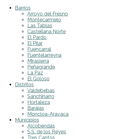
Barrios
Arroyo del Fresno
Montecarmelo
Las Tablas
Castellana Norte
El Pardo
El Pilar
Fuencarral
Fuentelarreyna
Mirasierra
Peñagrande
La Paz
El Goloso
Distritos
Valdebebas
Sanchinarro
Hortaleza
Barajas
Moncloa-Aravaca
Municipios
Alcobendas
S.S. de los Reyes
Tres Cantos