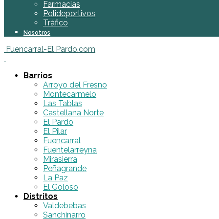
Farmacias
Polideportivos
Tráfico
Nosotros
Fuencarral-El Pardo.com
Barrios
Arroyo del Fresno
Montecarmelo
Las Tablas
Castellana Norte
El Pardo
El Pilar
Fuencarral
Fuentelarreyna
Mirasierra
Peñagrande
La Paz
El Goloso
Distritos
Valdebebas
Sanchinarro