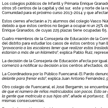
Los colegios públicos de Infantil y Primaria Enrique Grana
otros 16 centros de la capital y del sur, este y norte de l
Comunidad para el próximo curso 2013-2014 y que afectará
Estos cierres afectarán a 71 alumnos del colegio Vasco Núñ
debido a que éstos centros no llegan a ocupar ni un 25% de
Enrique Granados, de cuyas 225 plazas tiene ocupadas 65.
Cuatro miembros de la Consejería de Educación de la Com
del distrito para estudiar los casos de éstos centros y ha
“
provocaría a los escolares tener que realizar estos traslad
estarían a más de un kilómetro
”, explica Pablo Ruiz, repr
La decisión de la Consejería de Educación afecta por igual a
comenzó a notificar su decisión a los centros afectados
La Coordinadora por lo Público Fuencarral-El Pardo denunció
delante para frenar esto
”, explica Juan Antonio Fernández,
Otro colegio de Fuencarral, el José Bergamín, se encuentra 
de que el número de niños matriculados son pocos. Esto se 
la gente que matricula a sus hijos ahí
”, añade el portavoz.
mismas consecuencias.