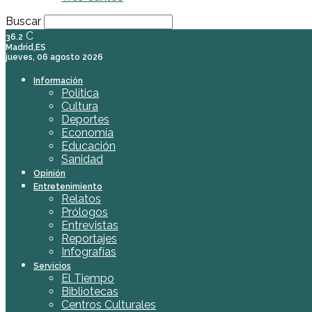
Buscar
C
36.2
Madrid,ES
jueves, 06 agosto 2026
Información
Política
Cultura
Deportes
Economía
Educación
Sanidad
Opinión
Entretenimiento
Relatos
Prólogos
Entrevistas
Reportajes
Infografías
Servicios
El Tiempo
Bibliotecas
Centros Culturales