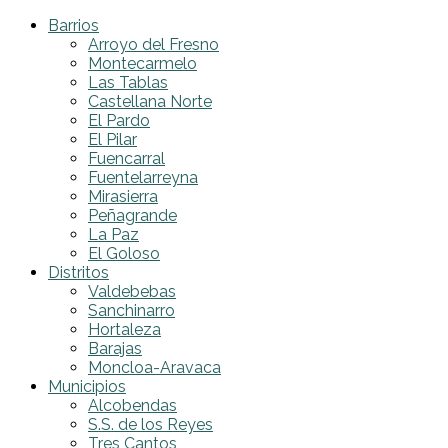
Barrios
Arroyo del Fresno
Montecarmelo
Las Tablas
Castellana Norte
El Pardo
El Pilar
Fuencarral
Fuentelarreyna
Mirasierra
Peñagrande
La Paz
El Goloso
Distritos
Valdebebas
Sanchinarro
Hortaleza
Barajas
Moncloa-Aravaca
Municipios
Alcobendas
S.S. de los Reyes
Tres Cantos