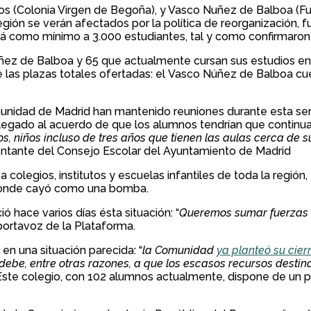
dos (Colonia Virgen de Begoña), y Vasco Nuñez de Balboa (Fu
a región se verán afectados por la política de reorganización,
 como mínimo a 3.000 estudiantes, tal y como confirmaron 
ez de Balboa y 65 que actualmente cursan sus estudios en el
 las plazas totales ofertadas: el Vasco Núñez de Balboa cue
unidad de Madrid han mantenido reuniones durante esta se
n llegado al acuerdo de que los alumnos tendrían que continu
os, niños incluso de tres años que tienen las aulas cerca de
esentante del Consejo Escolar del Ayuntamiento de Madrid
 colegios, institutos y escuelas infantiles de toda la región
, donde cayó como una bomba.
 hace varios días ésta situación: “
Queremos sumar fuerzas a
 portavoz de la Plataforma.
en una situación parecida: “
la Comunidad
ya planteó su cie
debe, entre otras razones, a que los escasos recursos desti
 Éste colegio, con 102 alumnos actualmente, dispone de un p