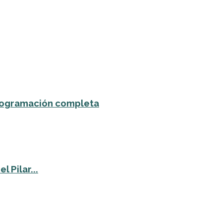
 programación completa
 Pilar...