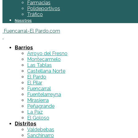
Farmacias
Polideportivos
Tráfico
Nosotros
Fuencarral-El Pardo.com
Barrios
Arroyo del Fresno
Montecarmelo
Las Tablas
Castellana Norte
El Pardo
El Pilar
Fuencarral
Fuentelarreyna
Mirasierra
Peñagrande
La Paz
El Goloso
Distritos
Valdebebas
Sanchinarro