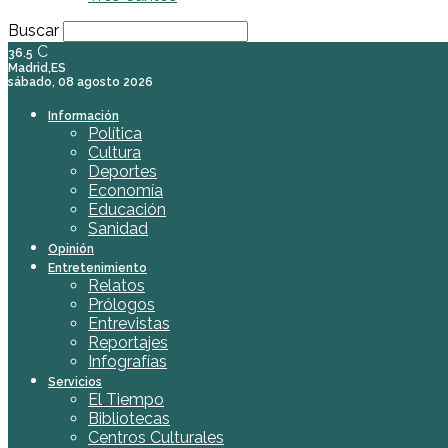
Buscar
C
36.5
Madrid,ES
sábado, 08 agosto 2026
Información
Política
Cultura
Deportes
Economía
Educación
Sanidad
Opinión
Entretenimiento
Relatos
Prólogos
Entrevistas
Reportajes
Infografías
Servicios
El Tiempo
Bibliotecas
Centros Culturales