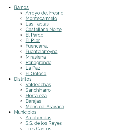
Barrios
Arroyo del Fresno
Montecarmelo
Las Tablas
Castellana Norte
El Pardo
El Pilar
Fuencarral
Fuentelarreyna
Mirasierra
Peñagrande
La Paz
El Goloso
Distritos
Valdebebas
Sanchinarro
Hortaleza
Barajas
Moncloa-Aravaca
Municipios
Alcobendas
S.S. de los Reyes
Tres Cantos