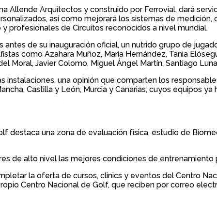
ma Allende Arquitectos y construido por Ferrovial, dará serv
rsonalizados, así como mejorará los sistemas de medición, 
 profesionales de Circuitos reconocidos a nivel mundial.
s antes de su inauguración oficial, un nutrido grupo de juga
golfistas como Azahara Muñoz, María Hernández, Tania Elóse
 del Moral, Javier Colomo, Miguel Ángel Martín, Santiago Lun
las instalaciones, una opinión que comparten los responsab
La Mancha, Castilla y León, Murcia y Canarias, cuyos equipos 
olf destaca una zona de evaluación física, estudio de Biomec
res de alto nivel las mejores condiciones de entrenamiento p
mpletar la oferta de cursos, clinics y eventos del Centro Na
ropio Centro Nacional de Golf, que reciben por correo elect