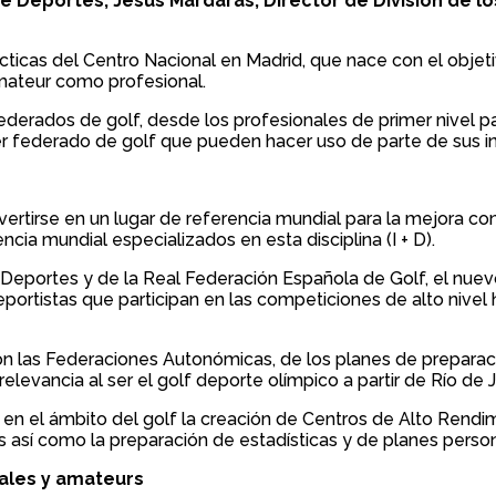
 Deportes; Jesús Mardaras, Director de División de lo
ácticas del Centro Nacional en Madrid, que nace con el obj
amateur como profesional.
ederados de golf, desde los profesionales de primer nivel p
r federado de golf que pueden hacer uso de parte de sus in
vertirse en un lugar de referencia mundial para la mejora c
cia mundial especializados en esta disciplina (I + D).
e Deportes y de la Real Federación Española de Golf, el nu
portistas que participan en las competiciones de alto nivel
on las Federaciones Autonómicas, de los planes de preparaci
relevancia al ser el golf deporte olímpico a partir de Río de 
s en el ámbito del golf la creación de Centros de Alto Rend
atos así como la preparación de estadísticas y de planes per
nales y amateurs