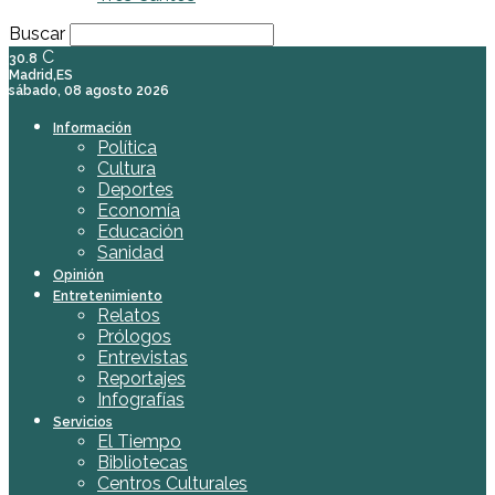
Buscar
C
30.8
Madrid,ES
sábado, 08 agosto 2026
Información
Política
Cultura
Deportes
Economía
Educación
Sanidad
Opinión
Entretenimiento
Relatos
Prólogos
Entrevistas
Reportajes
Infografías
Servicios
El Tiempo
Bibliotecas
Centros Culturales