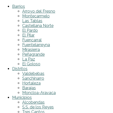
Barrios
Arroyo del Fresno
Montecarmelo
Las Tablas
Castellana Norte
El Pardo
El Pilar
Fuencarral
Fuentelarreyna
Mirasierra
Peñagrande
La Paz
El Goloso
Distritos
Valdebebas
Sanchinarro
Hortaleza
Barajas
Moncloa-Aravaca
Municipios
Alcobendas
S.S. de los Reyes
Tres Cantos