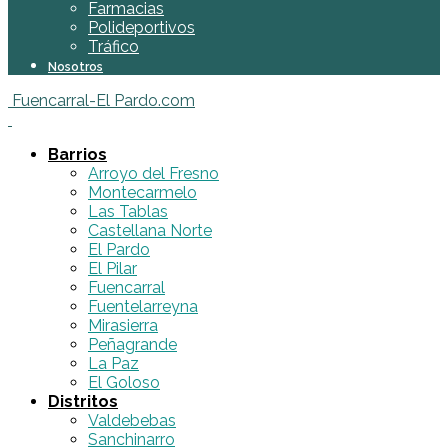
Farmacias
Polideportivos
Tráfico
Nosotros
Fuencarral-El Pardo.com
Barrios
Arroyo del Fresno
Montecarmelo
Las Tablas
Castellana Norte
El Pardo
El Pilar
Fuencarral
Fuentelarreyna
Mirasierra
Peñagrande
La Paz
El Goloso
Distritos
Valdebebas
Sanchinarro