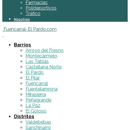
Farmacias
Polideportivos
Tráfico
Nosotros
Fuencarral-El Pardo.com
Barrios
Arroyo del Fresno
Montecarmelo
Las Tablas
Castellana Norte
El Pardo
El Pilar
Fuencarral
Fuentelarreyna
Mirasierra
Peñagrande
La Paz
El Goloso
Distritos
Valdebebas
Sanchinarro