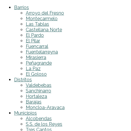
Barrios
Arroyo del Fresno
Montecarmelo
Las Tablas
Castellana Norte
El Pardo
El Pilar
Fuencarral
Fuentelarreyna
Mirasierra
Peñagrande
La Paz
El Goloso
Distritos
Valdebebas
Sanchinarro
Hortaleza
Barajas
Moncloa-Aravaca
Municipios
Alcobendas
S.S. de los Reyes
Tres Cantos