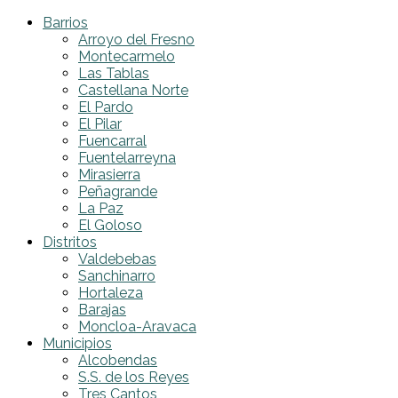
Barrios
Arroyo del Fresno
Montecarmelo
Las Tablas
Castellana Norte
El Pardo
El Pilar
Fuencarral
Fuentelarreyna
Mirasierra
Peñagrande
La Paz
El Goloso
Distritos
Valdebebas
Sanchinarro
Hortaleza
Barajas
Moncloa-Aravaca
Municipios
Alcobendas
S.S. de los Reyes
Tres Cantos