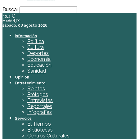
Buscar
C
30.4
Madrid,ES
sábado, 08 agosto 2026
Información
Política
Cultura
Deportes
Economía
Educación
Sanidad
Opinión
Entretenimiento
Relatos
Prólogos
Entrevistas
Reportajes
Infografías
Servicios
El Tiempo
Bibliotecas
Centros Culturales