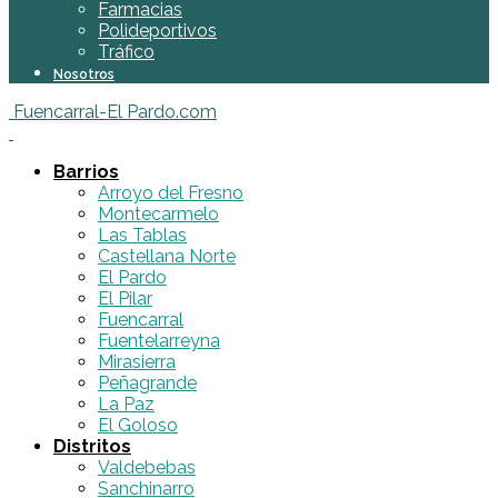
Farmacias
Polideportivos
Tráfico
Nosotros
Fuencarral-El Pardo.com
Barrios
Arroyo del Fresno
Montecarmelo
Las Tablas
Castellana Norte
El Pardo
El Pilar
Fuencarral
Fuentelarreyna
Mirasierra
Peñagrande
La Paz
El Goloso
Distritos
Valdebebas
Sanchinarro