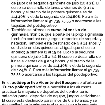
de julio) o la segunda quincena de julio (16 a 31). El
curso se desarrolla de lunes a viernes de 9 a 14
horas, y el precio de la primera quincena es de
114,40€, y el de la segunda de 124,80€. Para más
información llamar al 91 739 75 55 o acercarse a las
taquillas del polideportivo.
También se ofrece un
curso intensivo de
gimnasia rítmica
, que a parte de la propia gimnasia
también contará con juegos, deportes de raqueta y
natación. También está destinado de 6 a 14 años, y
se divide en dos quincenas, al igual que el curso
anterior, la primera (1 al 15 de julio) o la segunda
quincena de julio (16 a 31). El curso se desarrolla de
lunes a viernes de 9 a 14 horas, y el precio de la
primera quincena es de 114,40€, y el de la segunda
de 124,80€. Para más información llamar al 91 739
75 55 o acercarse a las taquillas del polideportivo.
En el
polideportivo Vicente del Bosque
se ofertará un
‘
Curso polideportivo
‘ que permitirá a los alumnos
practicar la mayoría de deportes del centro: tenis,
natación, padel, deportes de equipo, juegos, actividades…
El curso está destinado para niños de 6 a 16 años, y se
desarrollará en la primera (1 al 15 de julio) o la segunda