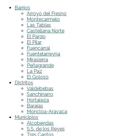
Barrios
Arroyo del Fresno
Montecarmelo
Las Tablas
Castellana Norte
El Pardo
El Pilar
Fuencarral
Fuentelarreyna
Mirasierra
Peñagrande
La Paz
El Goloso
Distritos
Valdebebas
Sanchinarro
Hortaleza
Barajas
Moncloa-Aravaca
Municipios
Alcobendas
S.S. de los Reyes
Tres Cantos