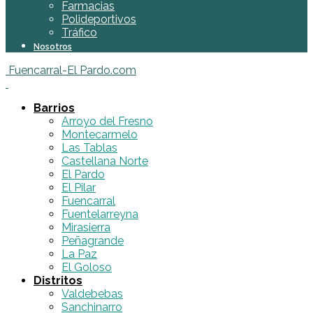
Farmacias
Polideportivos
Tráfico
Nosotros
Fuencarral-El Pardo.com
Barrios
Arroyo del Fresno
Montecarmelo
Las Tablas
Castellana Norte
El Pardo
El Pilar
Fuencarral
Fuentelarreyna
Mirasierra
Peñagrande
La Paz
El Goloso
Distritos
Valdebebas
Sanchinarro