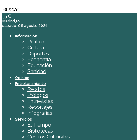
Buscar
C
33
Madrid,ES
sábado, 08 agosto 2026
Información
Política
Cultura
Deportes
Economía
Educación
Sanidad
Opinión
Entretenimiento
Relatos
Prólogos
Entrevistas
Reportajes
Infografías
Servicios
El Tiempo
Bibliotecas
Centros Culturales