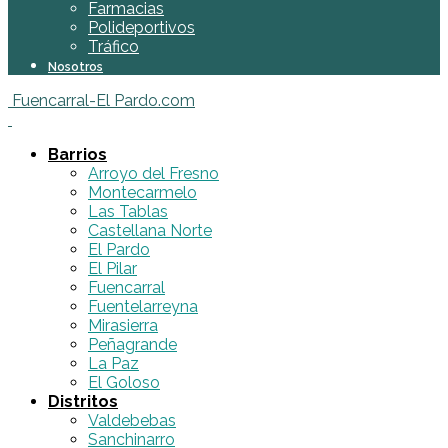
Farmacias
Polideportivos
Tráfico
Nosotros
Fuencarral-El Pardo.com
Barrios
Arroyo del Fresno
Montecarmelo
Las Tablas
Castellana Norte
El Pardo
El Pilar
Fuencarral
Fuentelarreyna
Mirasierra
Peñagrande
La Paz
El Goloso
Distritos
Valdebebas
Sanchinarro