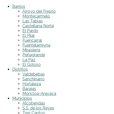
Barrios
Arroyo del Fresno
Montecarmelo
Las Tablas
Castellana Norte
El Pardo
El Pilar
Fuencarral
Fuentelarreyna
Mirasierra
Peñagrande
La Paz
El Goloso
Distritos
Valdebebas
Sanchinarro
Hortaleza
Barajas
Moncloa-Aravaca
Municipios
Alcobendas
S.S. de los Reyes
Tres Cantos