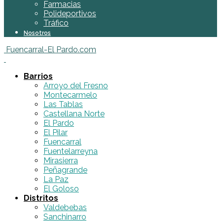
Farmacias
Polideportivos
Tráfico
Nosotros
Fuencarral-El Pardo.com
Barrios
Arroyo del Fresno
Montecarmelo
Las Tablas
Castellana Norte
El Pardo
El Pilar
Fuencarral
Fuentelarreyna
Mirasierra
Peñagrande
La Paz
El Goloso
Distritos
Valdebebas
Sanchinarro