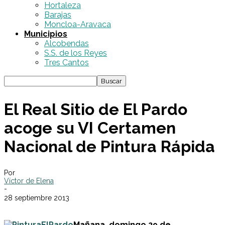
Hortaleza
Barajas
Moncloa-Aravaca
Municipios
Alcobendas
S.S. de los Reyes
Tres Cantos
El Real Sitio de El Pardo
acoge su VI Certamen
Nacional de Pintura Rápida
Por
Víctor de Elena
-
28 septiembre 2013
Mañana, domingo 29 de