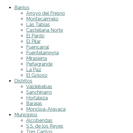
Barrios
Arroyo del Fresno
Montecarmelo
Las Tablas
Castellana Norte
El Pardo
El Pilar
Fuencarral
Fuentelarreyna
Mirasierra
Peñagrande
La Paz
El Goloso
Distritos
Valdebebas
Sanchinarro
Hortaleza
Barajas
Moncloa-Aravaca
Municipios
Alcobendas
S.S. de los Reyes
Tres Cantos