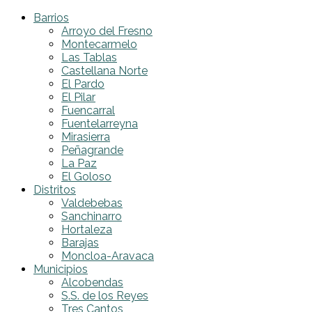
Barrios
Arroyo del Fresno
Montecarmelo
Las Tablas
Castellana Norte
El Pardo
El Pilar
Fuencarral
Fuentelarreyna
Mirasierra
Peñagrande
La Paz
El Goloso
Distritos
Valdebebas
Sanchinarro
Hortaleza
Barajas
Moncloa-Aravaca
Municipios
Alcobendas
S.S. de los Reyes
Tres Cantos