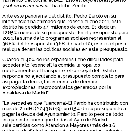
‘numerito’ del coche, el IAE… “
Esto es, baja el presupuesto
y suben los impuestos
” ha dicho Zerolo.
Ante este panorama del distrito, Pedro Zerolo en su
intervención ha afirmado que, “desde el año 2011, este
distrito ha perdido 4,5 millones de euros. Es decir, un
12,85% menos de su presupuesto. En el presupuesto para
2014, la suma de lo programas sociales representan el
36,8% del Presupuesto ¡3,6€ de cada 10¡, ese es el peso
real que tienen las políticas sociales en este presupuesto.
Cuando el 40% de los españoles tiene dificultades para
acceder a lo “esencial”, la comida, la ropa, los
medicamentos el transporte, el concejal del Distrito
responde no ejecutando el presupuesto completo para
así pagar la deuda, los intereses de demora,
expropiaciones, macrocontratos generados por la
Alcaldesa de Madrid”.
“La verdad es que Fuencarral-El Pardo ha contribuido con
más de 2mill€ (2.043.8149), un 6,5% de su presupuesto a
pagar la deuda del Ayuntamiento. Pero lo peor de todo
es que este dinero que le dan al Ayto de Madrid
sale partidas como Atención a Mayores (más de 1,6
millones de €), Inclusión social y emergencias, colegios,