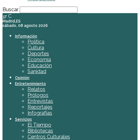
Buscar
C
37
Madrid,ES
sábado, 08 agosto 2026
Información
Política
Cultura
Deportes
Economía
Educación
Sanidad
Opinión
Entretenimiento
Relatos
Prólogos
Entrevistas
Reportajes
Infografías
Servicios
El Tiempo
Bibliotecas
Centros Culturales