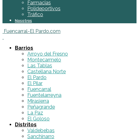
Farmacias
Polideportivos
Tráfico
Nosotros
Fuencarral-El Pardo.com
Barrios
Arroyo del Fresno
Montecarmelo
Las Tablas
Castellana Norte
El Pardo
El Pilar
Fuencarral
Fuentelarreyna
Mirasierra
Peñagrande
La Paz
El Goloso
Distritos
Valdebebas
Sanchinarro