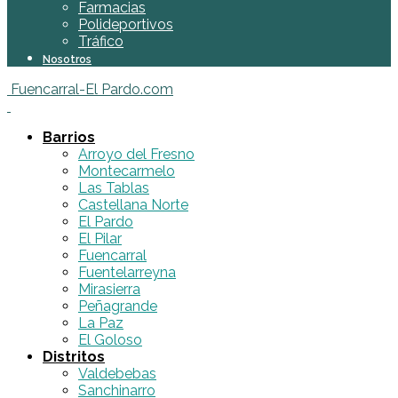
Farmacias
Polideportivos
Tráfico
Nosotros
Fuencarral-El Pardo.com
Barrios
Arroyo del Fresno
Montecarmelo
Las Tablas
Castellana Norte
El Pardo
El Pilar
Fuencarral
Fuentelarreyna
Mirasierra
Peñagrande
La Paz
El Goloso
Distritos
Valdebebas
Sanchinarro