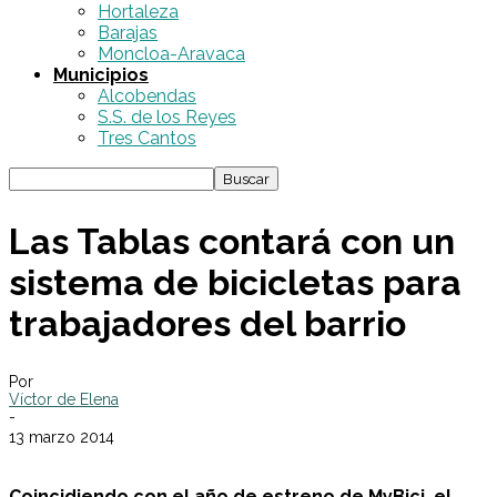
Hortaleza
Barajas
Moncloa-Aravaca
Municipios
Alcobendas
S.S. de los Reyes
Tres Cantos
Las Tablas contará con un
sistema de bicicletas para
trabajadores del barrio
Por
Víctor de Elena
-
13 marzo 2014
Coincidiendo con el año de estreno de MyBici, el