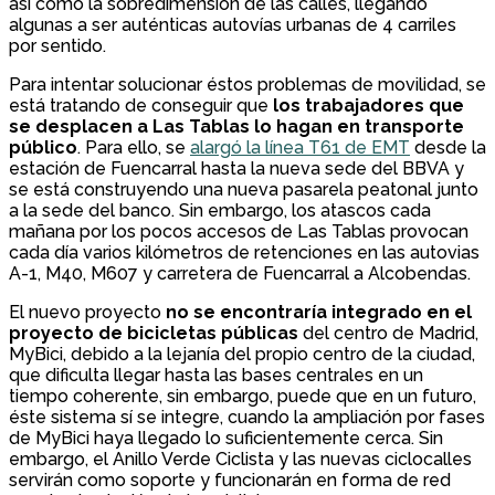
así como la sobredimensión de las calles, llegando
algunas a ser auténticas autovías urbanas de 4 carriles
por sentido.
Para intentar solucionar éstos problemas de movilidad, se
está tratando de conseguir que
los trabajadores que
se desplacen a Las Tablas lo hagan en transporte
público
. Para ello, se
alargó la línea T61 de EMT
desde la
estación de Fuencarral hasta la nueva sede del BBVA y
se está construyendo una nueva pasarela peatonal junto
a la sede del banco. Sin embargo, los atascos cada
mañana por los pocos accesos de Las Tablas provocan
cada día varios kilómetros de retenciones en las autovias
A-1, M40, M607 y carretera de Fuencarral a Alcobendas.
El nuevo proyecto
no se encontraría integrado en el
proyecto de bicicletas públicas
del centro de Madrid,
MyBici, debido a la lejanía del propio centro de la ciudad,
que dificulta llegar hasta las bases centrales en un
tiempo coherente, sin embargo, puede que en un futuro,
éste sistema sí se integre, cuando la ampliación por fases
de MyBici haya llegado lo suficientemente cerca. Sin
embargo, el Anillo Verde Ciclista y las nuevas ciclocalles
servirán como soporte y funcionarán en forma de red