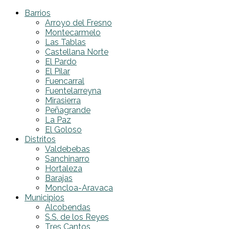
Barrios
Arroyo del Fresno
Montecarmelo
Las Tablas
Castellana Norte
El Pardo
El Pilar
Fuencarral
Fuentelarreyna
Mirasierra
Peñagrande
La Paz
El Goloso
Distritos
Valdebebas
Sanchinarro
Hortaleza
Barajas
Moncloa-Aravaca
Municipios
Alcobendas
S.S. de los Reyes
Tres Cantos