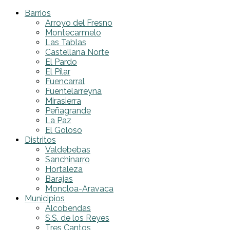
Barrios
Arroyo del Fresno
Montecarmelo
Las Tablas
Castellana Norte
El Pardo
El Pilar
Fuencarral
Fuentelarreyna
Mirasierra
Peñagrande
La Paz
El Goloso
Distritos
Valdebebas
Sanchinarro
Hortaleza
Barajas
Moncloa-Aravaca
Municipios
Alcobendas
S.S. de los Reyes
Tres Cantos