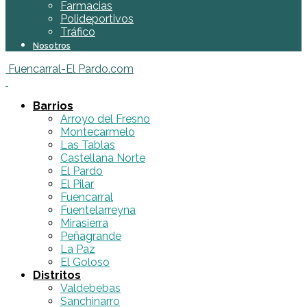
Farmacias
Polideportivos
Tráfico
Nosotros
Fuencarral-El Pardo.com
Barrios
Arroyo del Fresno
Montecarmelo
Las Tablas
Castellana Norte
El Pardo
El Pilar
Fuencarral
Fuentelarreyna
Mirasierra
Peñagrande
La Paz
El Goloso
Distritos
Valdebebas
Sanchinarro