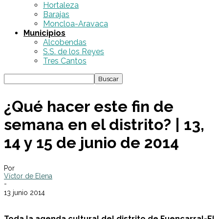
Hortaleza
Barajas
Moncloa-Aravaca
Municipios
Alcobendas
S.S. de los Reyes
Tres Cantos
¿Qué hacer este fin de
semana en el distrito? | 13,
14 y 15 de junio de 2014
Por
Víctor de Elena
-
13 junio 2014
Toda la agenda cultural del distrito de Fuencarral-El