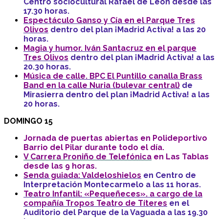
Centro sociocultural Rafael de León desde las
17.30 horas.
Espectáculo Ganso y Cía en el Parque Tres
Olivos
dentro del plan ¡Madrid Activa! a las 20
horas.
Magia y humor. Iván Santacruz en el parque
Tres Olivos
dentro del plan ¡Madrid Activa! a las
20.30 horas.
Música de calle. BPC El Puntillo canalla Brass
Band en la calle Nuria (bulevar central)
de
Mirasierra dentro del plan ¡Madrid Activa! a las
20 horas.
DOMINGO 15
Jornada de puertas abiertas en Polideportivo
Barrio del Pilar durante todo el día.
V Carrera Proniño de Telefónica
en Las Tablas
desde las 9 horas.
Senda guiada: Valdeloshielos
en Centro de
Interpretación Montecarmelo a las 11 horas.
Teatro Infantil: «Pequeñeces». a cargo de la
compañía Tropos Teatro de Títeres
en el
Auditorio del Parque de la Vaguada a las 19.30