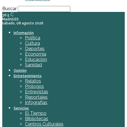
Buscar
C
36.5
Madrid,ES
sábado, 08 agosto 2026
Información
Política
Cultura
Deportes
Economía
Educación
Sanidad
Opinión
Entretenimiento
Relatos
Prólogos
Entrevistas
Reportajes
Infografías
Servicios
El Tiempo
Bibliotecas
Centros Culturales