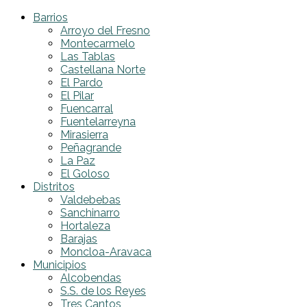
Barrios
Arroyo del Fresno
Montecarmelo
Las Tablas
Castellana Norte
El Pardo
El Pilar
Fuencarral
Fuentelarreyna
Mirasierra
Peñagrande
La Paz
El Goloso
Distritos
Valdebebas
Sanchinarro
Hortaleza
Barajas
Moncloa-Aravaca
Municipios
Alcobendas
S.S. de los Reyes
Tres Cantos