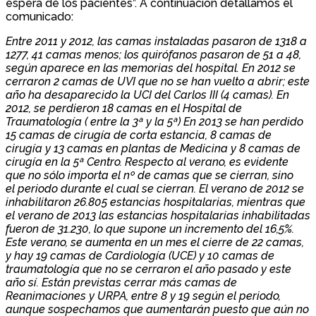
espera de los pacientes”. A continuación detallamos el
comunicado:
Entre 2011 y 2012, las camas instaladas pasaron de 1318 a
1277, 41 camas menos; los quirófanos pasaron de 51 a 48,
según aparece en las memorias del hospital. En 2012 se
cerraron 2 camas de UVI que no se han vuelto a abrir; este
año ha desaparecido la UCI del Carlos III (4 camas). En
2012, se perdieron 18 camas en el Hospital de
Traumatología ( entre la 3ª y la 5ª) En 2013 se han perdido
15 camas de cirugía de corta estancia, 8 camas de
cirugía y 13 camas en plantas de Medicina y 8 camas de
cirugía en la 5ª Centro. Respecto al verano, es evidente
que no sólo importa el nº de camas que se cierran, sino
el periodo durante el cual se cierran. El verano de 2012 se
inhabilitaron 26.805 estancias hospitalarias, mientras que
el verano de 2013 las estancias hospitalarias inhabilitadas
fueron de 31.230, lo que supone un incremento del 16,5%.
Este verano, se aumenta en un mes el cierre de 22 camas,
y hay 19 camas de Cardiología (UCE) y 10 camas de
traumatología que no se cerraron el año pasado y este
año sí. Están previstas cerrar más camas de
Reanimaciones y URPA, entre 8 y 19 según el periodo,
aunque sospechamos que aumentarán puesto que aún no