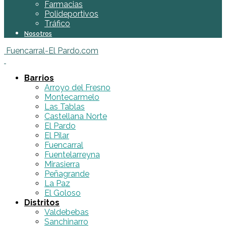
Farmacias
Polideportivos
Tráfico
Nosotros
Fuencarral-El Pardo.com
Barrios
Arroyo del Fresno
Montecarmelo
Las Tablas
Castellana Norte
El Pardo
El Pilar
Fuencarral
Fuentelarreyna
Mirasierra
Peñagrande
La Paz
El Goloso
Distritos
Valdebebas
Sanchinarro