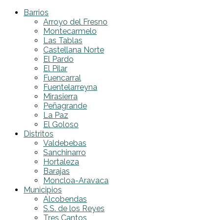
Barrios
Arroyo del Fresno
Montecarmelo
Las Tablas
Castellana Norte
El Pardo
El Pilar
Fuencarral
Fuentelarreyna
Mirasierra
Peñagrande
La Paz
El Goloso
Distritos
Valdebebas
Sanchinarro
Hortaleza
Barajas
Moncloa-Aravaca
Municipios
Alcobendas
S.S. de los Reyes
Tres Cantos