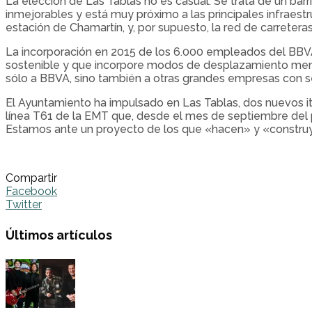
La elección de Las Tablas no es casual. Se trata de un ba
inmejorables y está muy próximo a las principales infraestru
estación de Chamartín, y, por supuesto, la red de carreteras
La incorporación en 2015 de los 6.000 empleados del BBVA
sostenible y que incorpore modos de desplazamiento menos
sólo a BBVA, sino también a otras grandes empresas con se
El Ayuntamiento ha impulsado en Las Tablas, dos nuevos iti
línea T61 de la EMT que, desde el mes de septiembre del p
Estamos ante un proyecto de los que «hacen» y «construye
Compartir
Facebook
Twitter
Últimos artículos