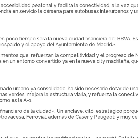
ccesibilidad peatonal y facilita la conectividad, a la vez q
ondrá en servicio la dársena para autobuses interurbanos y
 en poco tiempo será la nueva ciudad financiera del BBVA. Es
 respaldo y el apoyo del Ayuntamiento de Madrid».
ementos que refuerzan la competitividad y el progreso de Ma
 un entorno convertido ya en la nueva city madrileña, que 
ramado urbano ya consolidado, ha sido necesario dotar de un
as verdes, mejora la estructura viaria, y refuerza la conec
como es la A-1.
inanciero de la ciudad». Un enclave, citó, estratégico porq
etrovacesa, Ferrovial, además de Caser y Peugeot; y muy c