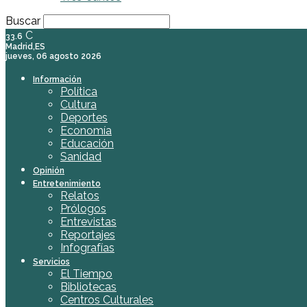
Buscar
C
33.6
Madrid,ES
jueves, 06 agosto 2026
Información
Política
Cultura
Deportes
Economía
Educación
Sanidad
Opinión
Entretenimiento
Relatos
Prólogos
Entrevistas
Reportajes
Infografías
Servicios
El Tiempo
Bibliotecas
Centros Culturales