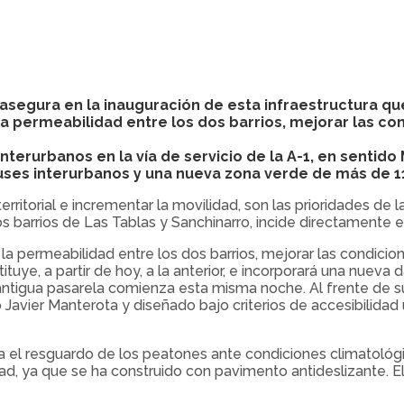
 asegura en la inauguración de esta infraestructura qu
la permeabilidad entre los dos barrios, mejorar las c
erurbanos en la vía de servicio de la A-1, en sentido
buses interurbanos y una nueva zona verde de más de 
territorial e incrementar la movilidad, son las prioridades de
os barrios de Las Tablas y Sanchinarro, incide directamente e
 la permeabilidad entre los dos barrios, mejorar las condici
tuye, a partir de hoy, a la anterior, e incorporará una nueva
antigua pasarela comienza esta misma noche. Al frente de su 
Javier Manterota y diseñado bajo criterios de accesibilidad 
ra el resguardo de los peatones ante condiciones climatoló
ad, ya que se ha construido con pavimento antideslizante. El 