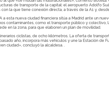
rrio al que «se mudan las multinacionales», comentó Botella
cturas de transporte de la capital: el aeropuerto Adolfo Suár
 con la que tiene conexión directa, a través de la A1 y, desde
 a esta nueva ciudad financiera sitúa a Madrid ante un nue
 contaminantes, como el transporte público y colectivo, la
de en la zona, para que elaboren un plan de movilidad.
nerarios ciclistas, de ocho kilómetros. La oferta de transpo
asado año, incorpora más vehículos y une la Estación de Fue
n ciudad», concluyó la alcaldesa. .