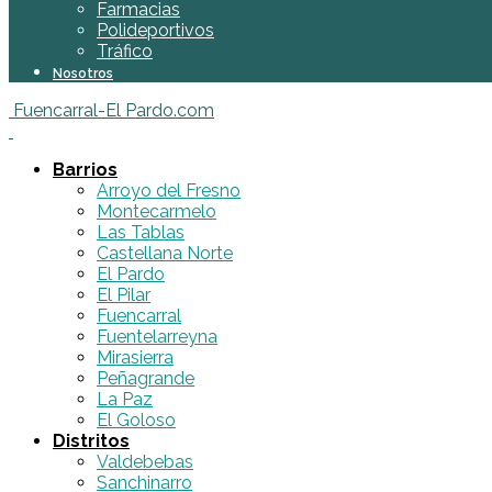
Farmacias
Polideportivos
Tráfico
Nosotros
Fuencarral-El Pardo.com
Barrios
Arroyo del Fresno
Montecarmelo
Las Tablas
Castellana Norte
El Pardo
El Pilar
Fuencarral
Fuentelarreyna
Mirasierra
Peñagrande
La Paz
El Goloso
Distritos
Valdebebas
Sanchinarro