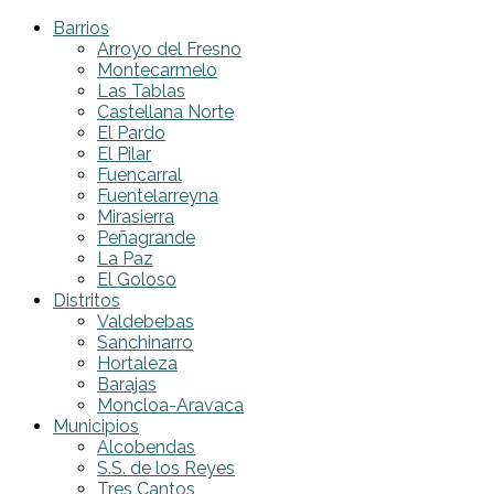
Barrios
Arroyo del Fresno
Montecarmelo
Las Tablas
Castellana Norte
El Pardo
El Pilar
Fuencarral
Fuentelarreyna
Mirasierra
Peñagrande
La Paz
El Goloso
Distritos
Valdebebas
Sanchinarro
Hortaleza
Barajas
Moncloa-Aravaca
Municipios
Alcobendas
S.S. de los Reyes
Tres Cantos