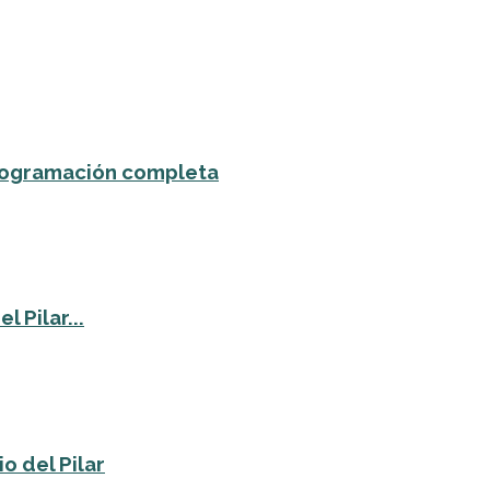
 programación completa
 Pilar...
o del Pilar