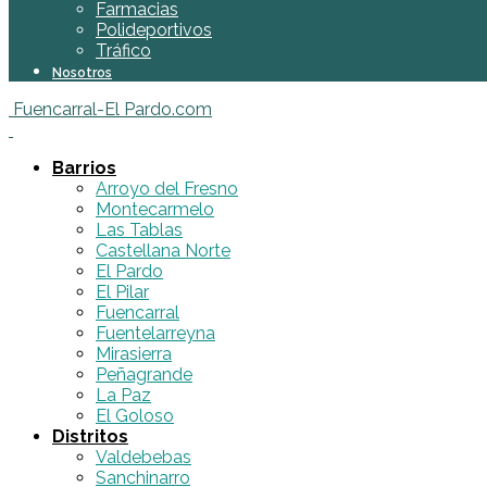
Farmacias
Polideportivos
Tráfico
Nosotros
Fuencarral-El Pardo.com
Barrios
Arroyo del Fresno
Montecarmelo
Las Tablas
Castellana Norte
El Pardo
El Pilar
Fuencarral
Fuentelarreyna
Mirasierra
Peñagrande
La Paz
El Goloso
Distritos
Valdebebas
Sanchinarro