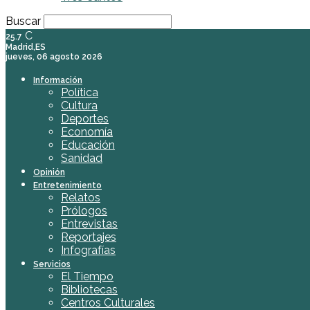
Buscar
C
25.7
Madrid,ES
jueves, 06 agosto 2026
Información
Política
Cultura
Deportes
Economía
Educación
Sanidad
Opinión
Entretenimiento
Relatos
Prólogos
Entrevistas
Reportajes
Infografías
Servicios
El Tiempo
Bibliotecas
Centros Culturales