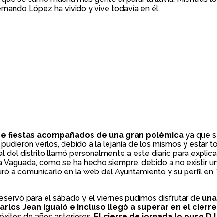
ernando López ha vivido y vive todavía en él.
io de fiestas acompañados de una gran polémica
ya que se
dieron verlos, debido a la lejanía de los mismos y estar to
pal del distrito llamó personalmente a este diario para expli
la Vaguada, como se ha hecho siempre, debido a no existir u
suró a comunicarlo en la web del Ayuntamiento y su perfil en T
reservó para el sábado y el viernes pudimos disfrutar de
una
arlos Jean igualó e incluso llegó a superar en el cierre
éxitos de años anteriores.
El cierre de jornada lo puso DJ