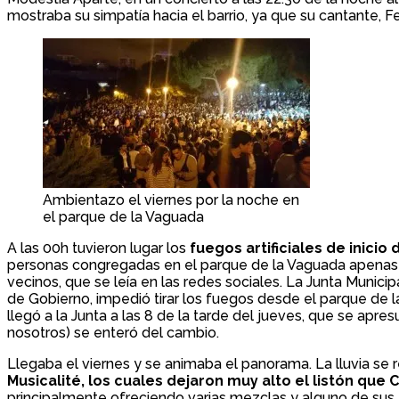
mostraba su simpatía hacia el barrio, ya que su cantante, F
Ambientazo el viernes por la noche en
el parque de la Vaguada
A las 00h tuvieron lugar los
fuegos artificiales de inic
personas congregadas en el parque de la Vaguada apenas pu
vecinos, que se leía en las redes sociales. La Junta Munici
de Gobierno, impedió tirar los fuegos desde el parque de 
llegó a la Junta a las 8 de la tarde del jueves, que se apre
nosotros) se enteró del cambio.
Llegaba el viernes y se animaba el panorama. La lluvia se 
Musicalité, los cuales dejaron muy alto el listón que C
principalmente ofreciendo varias mezclas y alguno de sus 