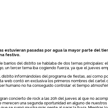
s estuvieran pasadas por agua la mayor parte del tiemp
a festivo.
e barrios del distrito se hablaba de dos temas principales: el 
, un tercer tema iba cogiendo fuerza, ya que el jueves empez
l distrito informándoles del programa de fiestas, así como 
 web contó en exclusiva los primeros nombres del cartel de
 ser humano no ha conseguido controlar: el tiempo atmosféric
gran concierto de rock a las 20h del jueves al que no acomp
se merecen una segunda oportunidad en alguno de nuestros b
l que se sumó mucha más gente al parar la lluvia. Mientras 