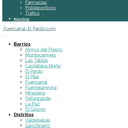
Farmacias
Polideportivos
Tráfico
Nosotros
Fuencarral-El Pardo.com
Barrios
Arroyo del Fresno
Montecarmelo
Las Tablas
Castellana Norte
El Pardo
El Pilar
Fuencarral
Fuentelarreyna
Mirasierra
Peñagrande
La Paz
El Goloso
Distritos
Valdebebas
Sanchinarro