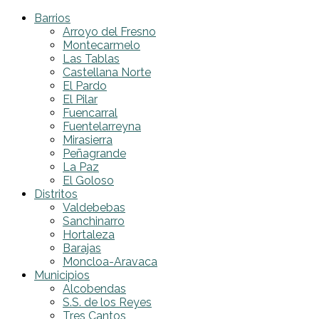
Barrios
Arroyo del Fresno
Montecarmelo
Las Tablas
Castellana Norte
El Pardo
El Pilar
Fuencarral
Fuentelarreyna
Mirasierra
Peñagrande
La Paz
El Goloso
Distritos
Valdebebas
Sanchinarro
Hortaleza
Barajas
Moncloa-Aravaca
Municipios
Alcobendas
S.S. de los Reyes
Tres Cantos