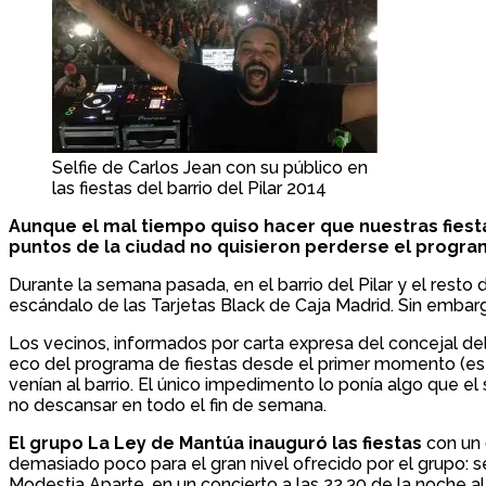
Selfie de Carlos Jean con su público en
las fiestas del barrio del Pilar 2014
Aunque el mal tiempo quiso hacer que nuestras fiesta
puntos de la ciudad no quisieron perderse el program
Durante la semana pasada, en el barrio del Pilar y el resto d
escándalo de las Tarjetas Black de Caja Madrid. Sin embargo
Los vecinos, informados por carta expresa del concejal de
eco del programa de fiestas desde el primer momento (esta
venían al barrio. El único impedimento lo ponía algo que el
no descansar en todo el fin de semana.
El grupo La Ley de Mantúa inauguró las fiestas
con un 
demasiado poco para el gran nivel ofrecido por el grupo: 
Modestia Aparte, en un concierto a las 22.30 de la noche a