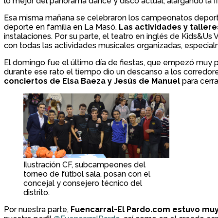
lo mejor del panorama dance y disco actual, alargando la f
Esa misma mañana se celebraron los campeonatos deportivos
deporte en familia en La Masó.
Las actividades y talleres
instalaciones. Por su parte, el teatro en inglés de Kids&Us
con todas las actividades musicales organizadas, especialm
El domingo fue el último día de fiestas, que empezó muy 
durante ese rato el tiempo dio un descanso a los corredores
conciertos de Elsa Baeza y Jesús de Manuel
para cerrar
Ilustración CF, subcampeones del
torneo de fútbol sala, posan con el
concejal y consejero técnico del
distrito.
Por nuestra parte,
Fuencarral-El Pardo.com estuvo muy