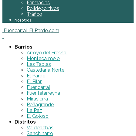
Farmacias
Polideportivos
Tráfico
Nosotros
Fuencarral-El Pardo.com
Barrios
Arroyo del Fresno
Montecarmelo
Las Tablas
Castellana Norte
El Pardo
El Pilar
Fuencarral
Fuentelarreyna
Mirasierra
Peñagrande
La Paz
El Goloso
Distritos
Valdebebas
Sanchinarro