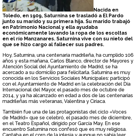
Nacida en
Toledo, en 1909, Saturnina se trasladó a El Pardo
junto su marido y su primera hija. Su marido trabajó
en Patrimonio Nacional y ella ayudaba
económicamente lavando la ropa de los escoltas
en el río Manzanares. Saturnina vive con su nieto del
que se hizo cargo al fallecer sus padres.
Hoy, Saturnina, una centenaria madrileña, ha cumplido 106
años y esta mañana, Carlos Blanco, director de Mayores y
Atención Social del Ayuntamiento de Madrid, se ha
acercado a su domicilio para felicitarla. Saturnina es muy
conocida en los Servicios Sociales Municipales: participó
con el Ayuntamiento de Madrid en la celebración del Día
Internacional del Mayor, el pasado mes de octubre de
2014, y ya ha alcanzado en edad a dos de las centenarias
madrileñas más veteranas, Valentina y Ciriaca.
También fue una de las protagonistas del ciclo «Voces
de Madrid» que se celebró, el pasado mes de diciembre,
en el Teatro Español, dirigido por García May. En ese
encuentro Saturnina nos confesó que es muy religiosa.
Cantaba en el coro de la iglesia y aunque no sabía leer