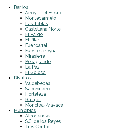
Barrios
Arroyo del Fresno
Montecarmelo
Las Tablas
Castellana Norte
El Pardo
El Pilar
Fuencarral
Fuentelarreyna
Mirasierra
Peñagrande
La Paz
El Goloso
Distritos
Valdebebas
Sanchinarro
Hortaleza
Barajas
Moncloa-Aravaca
Municipios
Alcobendas
S.S. de los Reyes
Tres Cantos