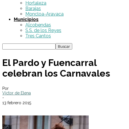
Hortaleza
Barajas
Moncloa-Aravaca
Municipios
Alcobendas
S.S. de los Reyes
Tres Cantos
El Pardo y Fuencarral
celebran los Carnavales
Por
Víctor de Elena
-
13 febrero 2015