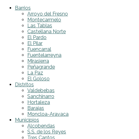
Barrios
Arroyo del Fresno
Montecarmelo
Las Tablas
Castellana Norte
El Pardo
El Pilar
Fuencarral
Fuentelarreyna
Mirasierra
Peñagrande
La Paz
El Goloso
Distritos
Valdebebas
Sanchinarro
Hortaleza
Barajas
Moncloa-Aravaca
Municipios
Alcobendas
S.S. de los Reyes
Tres Cantos