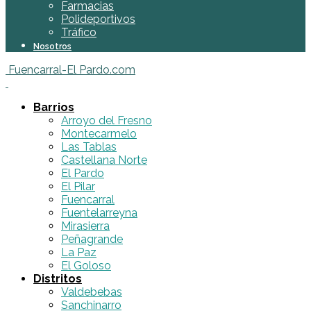
Farmacias
Polideportivos
Tráfico
Nosotros
Fuencarral-El Pardo.com
Barrios
Arroyo del Fresno
Montecarmelo
Las Tablas
Castellana Norte
El Pardo
El Pilar
Fuencarral
Fuentelarreyna
Mirasierra
Peñagrande
La Paz
El Goloso
Distritos
Valdebebas
Sanchinarro