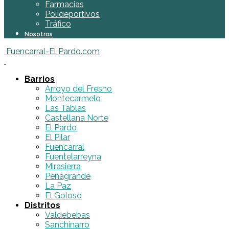
Farmacias
Polideportivos
Tráfico
Nosotros
Fuencarral-El Pardo.com
Barrios
Arroyo del Fresno
Montecarmelo
Las Tablas
Castellana Norte
El Pardo
El Pilar
Fuencarral
Fuentelarreyna
Mirasierra
Peñagrande
La Paz
El Goloso
Distritos
Valdebebas
Sanchinarro