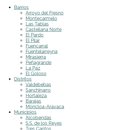
Barrios
Arroyo del Fresno
Montecarmelo
Las Tablas
Castellana Norte
El Pardo
El Pilar
Fuencarral
Fuentelarreyna
Mirasierra
Peñagrande
La Paz
El Goloso
Distritos
Valdebebas
Sanchinarro
Hortaleza
Barajas
Moncloa-Aravaca
Municipios
Alcobendas
S.S. de los Reyes
Tres Cantos