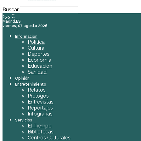
Buscar
C
25.5
Madrid,ES
viernes, 07 agosto 2026
Información
Política
Cultura
Deportes
Economía
Educación
Sanidad
Opinión
Entretenimiento
Relatos
Prólogos
Entrevistas
Reportajes
Infografías
Servicios
El Tiempo
Bibliotecas
Centros Culturales