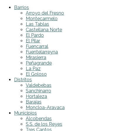
Barrios
Arroyo del Fresno
Montecarmelo
Las Tablas
Castellana Norte
El Pardo
El Pilar
Fuencarral
Fuentelarreyna
Mirasierra
Peñagrande
La Paz
El Goloso
Distritos
Valdebebas
Sanchinarro
Hortaleza
Barajas
Moncloa-Aravaca
Municipios
Alcobendas
S.S. de los Reyes
Tres Cantos