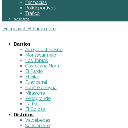
Farmacias
Polideportivos
Tráfico
Nosotros
Fuencarral-El Pardo.com
Barrios
Arroyo del Fresno
Montecarmelo
Las Tablas
Castellana Norte
El Pardo
El Pilar
Fuencarral
Fuentelarreyna
Mirasierra
Peñagrande
La Paz
El Goloso
Distritos
Valdebebas
Sanchinarro