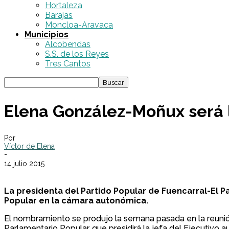
Hortaleza
Barajas
Moncloa-Aravaca
Municipios
Alcobendas
S.S. de los Reyes
Tres Cantos
Elena González-Moñux será l
Por
Víctor de Elena
-
14 julio 2015
La presidenta del Partido Popular de Fuencarral-El
Popular en la cámara autonómica.
El nombramiento se produjo la semana pasada en la reuni
Parlamentario Popular, que presidirá la jefa del Ejecutivo a