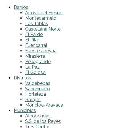
Barrios
Arroyo del Fresno
Montecarmelo
Las Tablas
Castellana Norte
El Pardo
El Pilar
Fuencarral
Fuentelarreyna
Mirasierra
Peñagrande
La Paz
El Goloso
Distritos
Valdebebas
Sanchinarro
Hortaleza
Barajas
Moncloa-Aravaca
Municipios
Alcobendas
S.S. de los Reyes
Tres Cantos