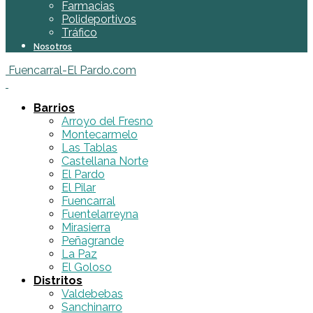
Farmacias
Polideportivos
Tráfico
Nosotros
Fuencarral-El Pardo.com
Barrios
Arroyo del Fresno
Montecarmelo
Las Tablas
Castellana Norte
El Pardo
El Pilar
Fuencarral
Fuentelarreyna
Mirasierra
Peñagrande
La Paz
El Goloso
Distritos
Valdebebas
Sanchinarro