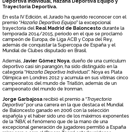
Deportiva Individual, Hazaña Deportiva Equipo y
Trayectoria Deportiva.
En esta IV Edición, el Jurado ha querido reconocer con el
premio “
Hazaña Deportiva Equipo
” la excepcional
trayectoria del
Real Madrid de Baloncesto
durante la
temporada 2014/2015, periodo en el que se proclamó
campeón de Europa, de Liga ACB y Copa del Rey,
además de conquistar la Supercopa de España y el
Mundial de Clubes disputado en Brasil.
Además,
Javier Gómez Noya
, dueño de una curriculum
deportivo casi sin parangón, ha sido distinguido en la
categoría “
Hazaña Deportiva Individual”
. Noya es Plata
Olímpica en Londres 2012 y acumula en sus vitrinas cinco
campeonatos del mundo de Triatlón, además de un
campeonato del mundo de Ironman.
Jorge Garbajosa
recibió el premio a “
Trayectoria
Deportiva”
por una carrera en la que destaca el Mundial
de Baloncesto ganado en 2006 con la selección
española y el haber sido uno de los máximos exponentes
de la ‘ÑBA’, el fenómeno que de la mano de una
excepcional generación de jugadores permitió a España