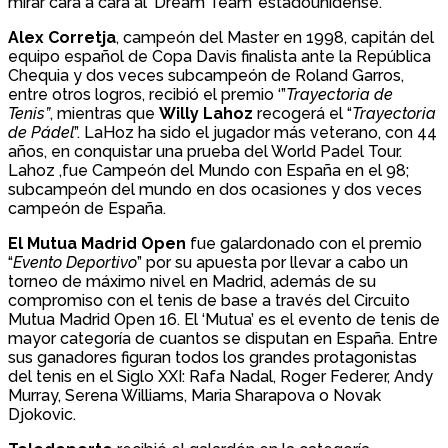
mirar cara a cara al ‘Dream Team’ estadounidense.
Alex Corretja
, campeón del Master en 1998, capitán del
equipo español de Copa Davis finalista ante la República
Chequia y dos veces subcampeón de Roland Garros,
entre otros logros, recibió el premio ‘”
T
rayectoria de
Tenis”
, mientras que
Willy La
h
oz
recogerá el “
Trayectoria
de P
á
del
”. LaHoz ha sido el jugador más veterano, con 44
años, en conquistar una prueba del World Padel Tour.
Lahoz ,fue Campeón del Mundo con España en el 98;
subcampeón del mundo en dos ocasiones y dos veces
campeón de España.
El Mutua Madrid Open
fue galardonado con el premio
“
Evento Deportivo
” por su apuesta por llevar a cabo un
torneo de máximo nivel en Madrid, además de su
compromiso con el tenis de base a través del Circuito
Mutua Madrid Open 16. El ‘Mutua’ es el evento de tenis de
mayor categoría de cuantos se disputan en España. Entre
sus ganadores figuran todos los grandes protagonistas
del tenis en el Siglo XXI: Rafa Nadal, Roger Federer, Andy
Murray, Serena Williams, Maria Sharapova o Novak
Djokovic.