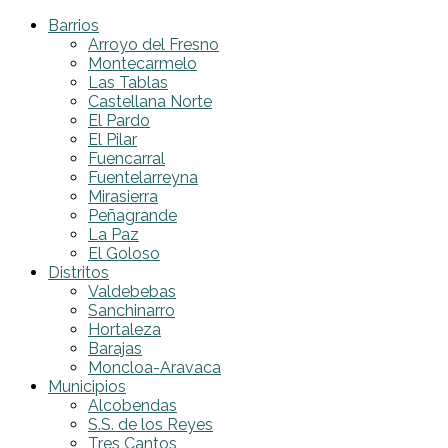
Barrios
Arroyo del Fresno
Montecarmelo
Las Tablas
Castellana Norte
El Pardo
El Pilar
Fuencarral
Fuentelarreyna
Mirasierra
Peñagrande
La Paz
El Goloso
Distritos
Valdebebas
Sanchinarro
Hortaleza
Barajas
Moncloa-Aravaca
Municipios
Alcobendas
S.S. de los Reyes
Tres Cantos