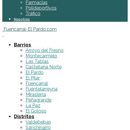
Farmacias
Polideportivos
Tráfico
Nosotros
Fuencarral-El Pardo.com
Barrios
Arroyo del Fresno
Montecarmelo
Las Tablas
Castellana Norte
El Pardo
El Pilar
Fuencarral
Fuentelarreyna
Mirasierra
Peñagrande
La Paz
El Goloso
Distritos
Valdebebas
Sanchinarro