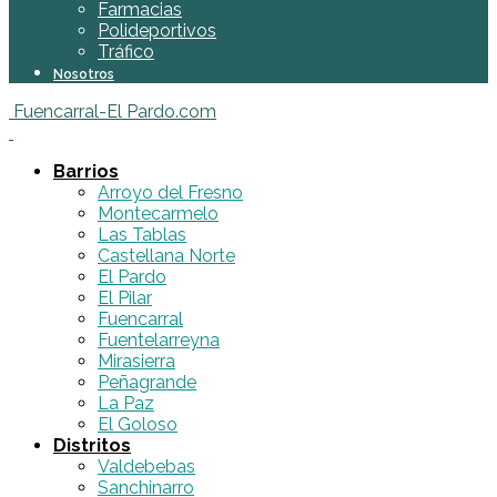
Farmacias
Polideportivos
Tráfico
Nosotros
Fuencarral-El Pardo.com
Barrios
Arroyo del Fresno
Montecarmelo
Las Tablas
Castellana Norte
El Pardo
El Pilar
Fuencarral
Fuentelarreyna
Mirasierra
Peñagrande
La Paz
El Goloso
Distritos
Valdebebas
Sanchinarro