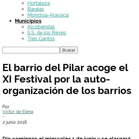
Hortaleza
Barajas
Moncloa-Aravaca
Municipios
Alcobendas
S.S. de los Reyes
Tres Cantos
El barrio del Pilar acoge el
XI Festival por la auto-
organización de los barrios
Por
Víctor de Elena
-
2 junio 2016
Dio comienzo el miercoles 1 de junio y se alargará