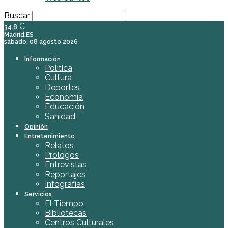
Buscar
C
34.8
Madrid,ES
sábado, 08 agosto 2026
Información
Política
Cultura
Deportes
Economía
Educación
Sanidad
Opinión
Entretenimiento
Relatos
Prólogos
Entrevistas
Reportajes
Infografías
Servicios
El Tiempo
Bibliotecas
Centros Culturales