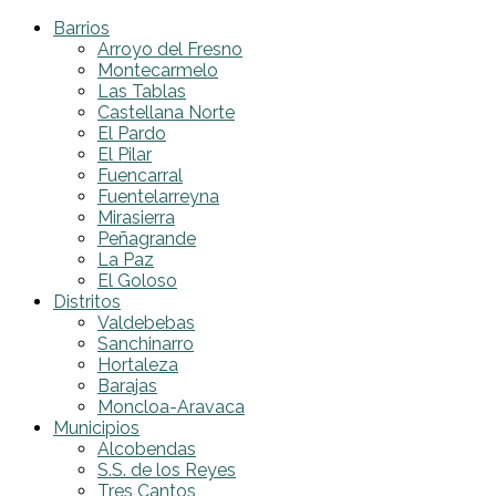
Barrios
Arroyo del Fresno
Montecarmelo
Las Tablas
Castellana Norte
El Pardo
El Pilar
Fuencarral
Fuentelarreyna
Mirasierra
Peñagrande
La Paz
El Goloso
Distritos
Valdebebas
Sanchinarro
Hortaleza
Barajas
Moncloa-Aravaca
Municipios
Alcobendas
S.S. de los Reyes
Tres Cantos