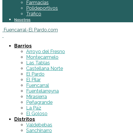
Farmacias
Polideportivos
Tráfico
Nosotros
Fuencarral-El Pardo.com
Barrios
Arroyo del Fresno
Montecarmelo
Las Tablas
Castellana Norte
El Pardo
El Pilar
Fuencarral
Fuentelarreyna
Mirasierra
Peñagrande
La Paz
El Goloso
Distritos
Valdebebas
Sanchinarro