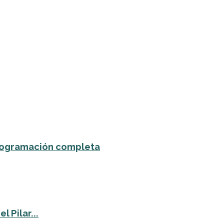
 programación completa
 Pilar...