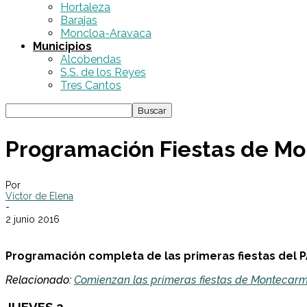
Hortaleza
Barajas
Moncloa-Aravaca
Municipios
Alcobendas
S.S. de los Reyes
Tres Cantos
Programación Fiestas de M
Por
Víctor de Elena
-
2 junio 2016
Programación completa de las primeras fiestas del PA
Relacionado:
Comienzan las primeras fiestas de Montecar
JUEVES 2