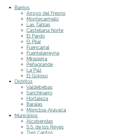
Barrios
Arroyo del Fresno
Montecarmelo
Las Tablas
Castellana Norte
El Pardo
El Pilar
Fuencarral
Fuentelarreyna
Mirasierra
Peñagrande
La Paz
El Goloso
Distritos
Valdebebas
Sanchinarro
Hortaleza
Barajas
Moncloa-Aravaca
Municipios
Alcobendas
S.S. de los Reyes
Tres Cantos