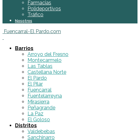
Farmacias
Polideportivos
Tráfico
Nosotros
Fuencarral-El Pardo.com
Barrios
Arroyo del Fresno
Montecarmelo
Las Tablas
Castellana Norte
El Pardo
El Pilar
Fuencarral
Fuentelarreyna
Mirasierra
Peñagrande
La Paz
El Goloso
Distritos
Valdebebas
Sanchinarro