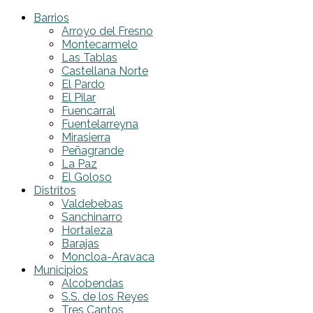
Barrios
Arroyo del Fresno
Montecarmelo
Las Tablas
Castellana Norte
El Pardo
El Pilar
Fuencarral
Fuentelarreyna
Mirasierra
Peñagrande
La Paz
El Goloso
Distritos
Valdebebas
Sanchinarro
Hortaleza
Barajas
Moncloa-Aravaca
Municipios
Alcobendas
S.S. de los Reyes
Tres Cantos