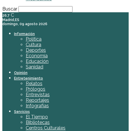
Buscar
C
26.7
Madrid,ES
domingo, 09 agosto 2026
Información
Política
Cultura
Deportes
Economía
Educación
Sanidad
Opinión
Entretenimiento
Relatos
Prólogos
Entrevistas
Reportajes
Infografías
Servicios
El Tiempo
Bibliotecas
Centros Culturales