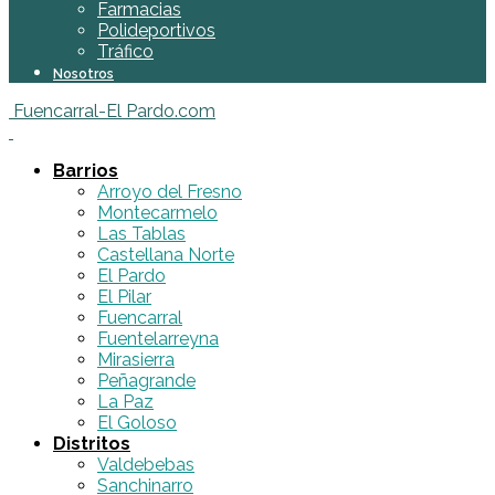
Farmacias
Polideportivos
Tráfico
Nosotros
Fuencarral-El Pardo.com
Barrios
Arroyo del Fresno
Montecarmelo
Las Tablas
Castellana Norte
El Pardo
El Pilar
Fuencarral
Fuentelarreyna
Mirasierra
Peñagrande
La Paz
El Goloso
Distritos
Valdebebas
Sanchinarro