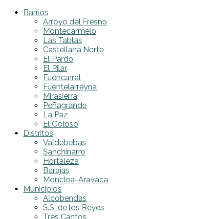
Barrios
Arroyo del Fresno
Montecarmelo
Las Tablas
Castellana Norte
El Pardo
El Pilar
Fuencarral
Fuentelarreyna
Mirasierra
Peñagrande
La Paz
El Goloso
Distritos
Valdebebas
Sanchinarro
Hortaleza
Barajas
Moncloa-Aravaca
Municipios
Alcobendas
S.S. de los Reyes
Tres Cantos