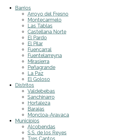
Barrios
Arroyo del Fresno
Montecarmelo
Las Tablas
Castellana Norte
El Pardo
El Pilar
Fuencarral
Fuentelarreyna
Mirasierra
Peñagrande
La Paz
El Goloso
Distritos
Valdebebas
Sanchinarro
Hortaleza
Barajas
Moncloa-Aravaca
Municipios
Alcobendas
S.S. de los Reyes
Tres Cantos