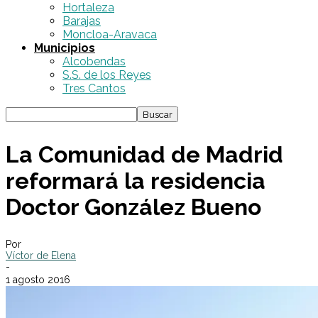
Hortaleza
Barajas
Moncloa-Aravaca
Municipios
Alcobendas
S.S. de los Reyes
Tres Cantos
La Comunidad de Madrid
reformará la residencia
Doctor González Bueno
Por
Víctor de Elena
-
1 agosto 2016