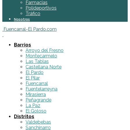
Farmacias
Polideportivos
Tráfico
Nosotros
Fuencarral-El Pardo.com
Barrios
Arroyo del Fresno
Montecarmelo
Las Tablas
Castellana Norte
El Pardo
El Pilar
Fuencarral
Fuentelarreyna
Mirasierra
Peñagrande
La Paz
El Goloso
Distritos
Valdebebas
Sanchinarro