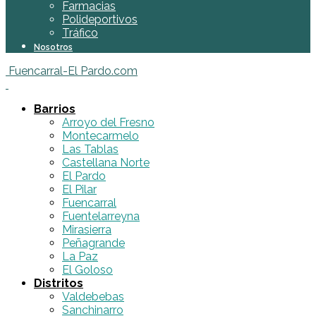
Farmacias
Polideportivos
Tráfico
Nosotros
Fuencarral-El Pardo.com
Barrios
Arroyo del Fresno
Montecarmelo
Las Tablas
Castellana Norte
El Pardo
El Pilar
Fuencarral
Fuentelarreyna
Mirasierra
Peñagrande
La Paz
El Goloso
Distritos
Valdebebas
Sanchinarro