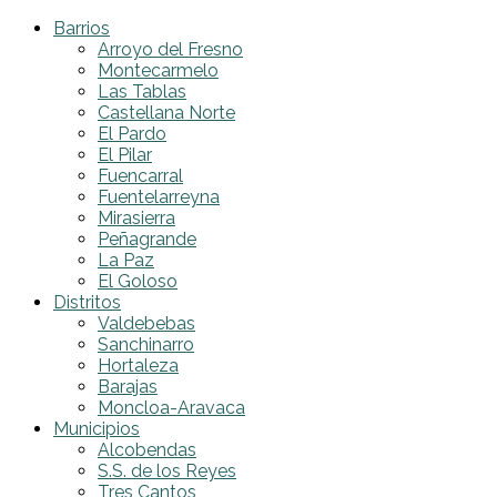
Barrios
Arroyo del Fresno
Montecarmelo
Las Tablas
Castellana Norte
El Pardo
El Pilar
Fuencarral
Fuentelarreyna
Mirasierra
Peñagrande
La Paz
El Goloso
Distritos
Valdebebas
Sanchinarro
Hortaleza
Barajas
Moncloa-Aravaca
Municipios
Alcobendas
S.S. de los Reyes
Tres Cantos