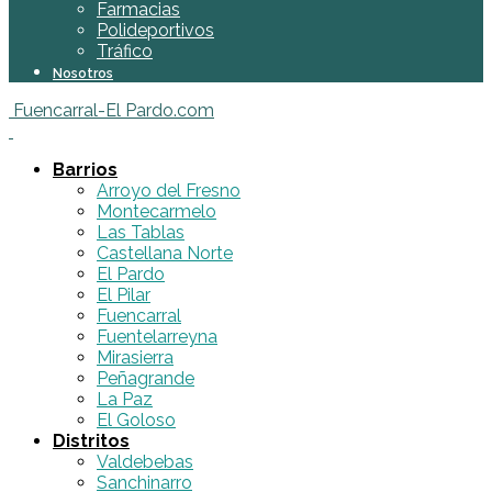
Farmacias
Polideportivos
Tráfico
Nosotros
Fuencarral-El Pardo.com
Barrios
Arroyo del Fresno
Montecarmelo
Las Tablas
Castellana Norte
El Pardo
El Pilar
Fuencarral
Fuentelarreyna
Mirasierra
Peñagrande
La Paz
El Goloso
Distritos
Valdebebas
Sanchinarro