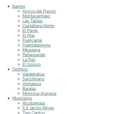
Barrios
Arroyo del Fresno
Montecarmelo
Las Tablas
Castellana Norte
El Pardo
El Pilar
Fuencarral
Fuentelarreyna
Mirasierra
Peñagrande
La Paz
El Goloso
Distritos
Valdebebas
Sanchinarro
Hortaleza
Barajas
Moncloa-Aravaca
Municipios
Alcobendas
S.S. de los Reyes
Tres Cantos