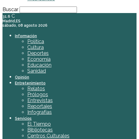
Buscar
C
31.6
Madrid,ES
sábado, 08 agosto 2026
Información
Política
Cultura
Deportes
Economía
Educación
Sanidad
Opinión
Entretenimiento
Relatos
Prólogos
Entrevistas
Reportajes
Infografías
Servicios
El Tiempo
Bibliotecas
Centros Culturales