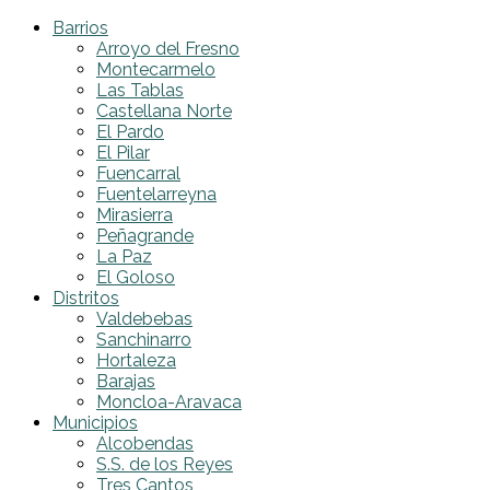
Barrios
Arroyo del Fresno
Montecarmelo
Las Tablas
Castellana Norte
El Pardo
El Pilar
Fuencarral
Fuentelarreyna
Mirasierra
Peñagrande
La Paz
El Goloso
Distritos
Valdebebas
Sanchinarro
Hortaleza
Barajas
Moncloa-Aravaca
Municipios
Alcobendas
S.S. de los Reyes
Tres Cantos