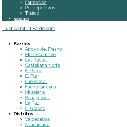
Farmacias
Polideportivos
Tráfico
Nosotros
Fuencarral-El Pardo.com
Barrios
Arroyo del Fresno
Montecarmelo
Las Tablas
Castellana Norte
El Pardo
El Pilar
Fuencarral
Fuentelarreyna
Mirasierra
Peñagrande
La Paz
El Goloso
Distritos
Valdebebas
Sanchinarro