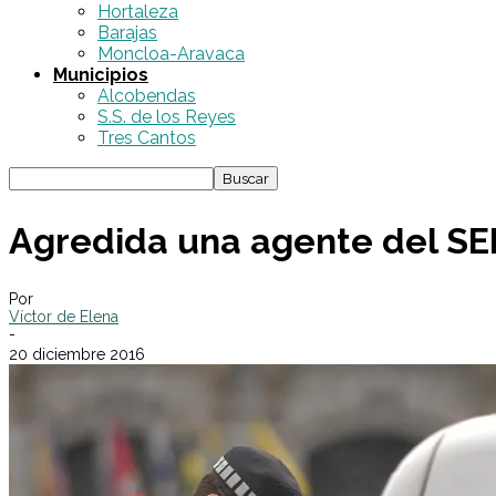
Hortaleza
Barajas
Moncloa-Aravaca
Municipios
Alcobendas
S.S. de los Reyes
Tres Cantos
Agredida una agente del SER 
Por
Víctor de Elena
-
20 diciembre 2016