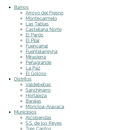
Barrios
Arroyo del Fresno
Montecarmelo
Las Tablas
Castellana Norte
El Pardo
El Pilar
Fuencarral
Fuentelarreyna
Mirasierra
Peñagrande
La Paz
El Goloso
Distritos
Valdebebas
Sanchinarro
Hortaleza
Barajas
Moncloa-Aravaca
Municipios
Alcobendas
S.S. de los Reyes
Tres Cantos