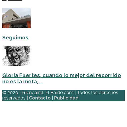
Seguimos
Gloria Fuertes, cuando lo mejor del recorrido
no es la meta,...
© 2020 | Fuencarral-El Pardo.com | Todos los derechos
reservados |
Contacto
|
Publicidad