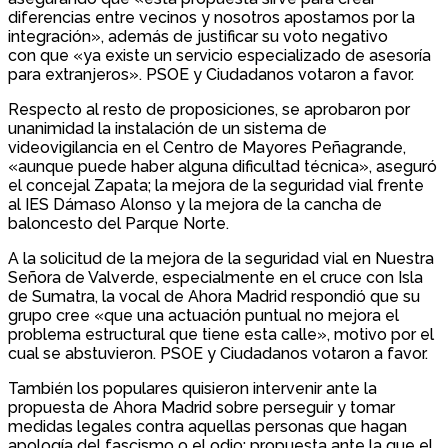
diferencias entre vecinos y nosotros apostamos por la
integración», además de justificar su voto negativo
con que «ya existe un servicio especializado de asesoría
para extranjeros». PSOE y Ciudadanos votaron a favor.
Respecto al resto de proposiciones, se aprobaron por
unanimidad la instalación de un sistema de
videovigilancia en el Centro de Mayores Peñagrande,
«aunque puede haber alguna dificultad técnica», aseguró
el concejal Zapata; la mejora de la seguridad vial frente
al IES Dámaso Alonso y la mejora de la cancha de
baloncesto del Parque Norte.
A la solicitud de la mejora de la seguridad vial en Nuestra
Señora de Valverde, especialmente en el cruce con Isla
de Sumatra, la vocal de Ahora Madrid respondió que su
grupo cree «que una actuación puntual no mejora el
problema estructural que tiene esta calle», motivo por el
cual se abstuvieron. PSOE y Ciudadanos votaron a favor.
También los populares quisieron intervenir ante la
propuesta de Ahora Madrid sobre perseguir y tomar
medidas legales contra aquellas personas que hagan
apología del fascismo o el odio; propuesta ante la que el