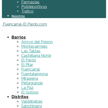
Farmacias
Polideportivos
Tráfico
Nosotros
Fuencarral-El Pardo.com
Barrios
Arroyo del Fresno
Montecarmelo
Las Tablas
Castellana Norte
El Pardo
El Pilar
Fuencarral
Fuentelarreyna
Mirasierra
Peñagrande
La Paz
El Goloso
Distritos
Valdebebas
Sanchinarro