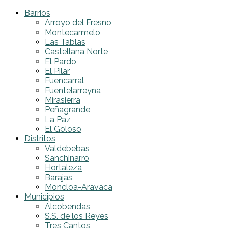
Barrios
Arroyo del Fresno
Montecarmelo
Las Tablas
Castellana Norte
El Pardo
El Pilar
Fuencarral
Fuentelarreyna
Mirasierra
Peñagrande
La Paz
El Goloso
Distritos
Valdebebas
Sanchinarro
Hortaleza
Barajas
Moncloa-Aravaca
Municipios
Alcobendas
S.S. de los Reyes
Tres Cantos