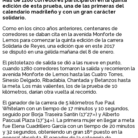
Más de 1200 corredores participaron en la quinta
edición de esta prueba, una de las primeras del
calendario madrileño y con un gran carácter
solidario.
Como en los cinco años anteriores, centenares de
corredores se daban cita en la avenida Monforte de
Lemos para comenzar la quinta edición de la carrera
Solidaria de Reyes, una edición que en este 2017
se disputó en una gélida mañana del 8 de enero.
El pistoletazo de salida se dió a las nueve en punto,
cuando 1280 corredores tomaron la salida y recorrieron la
avenida Monforte de Lemos hasta las Cuatro Torres,
Sinesio Delgado, Ribadabia, Chantada y Betanzos hasta
la meta. Los más valientes, los de la prueba de 10
kilómetros, darían otra vuelta al recorrido.
El ganador de la carrera de 5 kilómetros fue Paul
Whitelam con un tiempo de 17 minutos y 10 segundos,
seguido por Borja Traseira Santín (17’27») y Alberto
Pascual Plaza (17’34»). La primera mujer en llegar a meta
fue Elena Cuadrillero García con un tiempo de 20 minutos
y 32 segundos, obteniendo un gran 18º puesto en la
general absoluta. El ganador de la categoría de