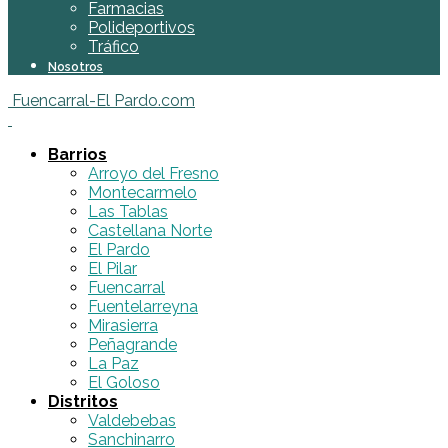
Farmacias
Polideportivos
Tráfico
Nosotros
Fuencarral-El Pardo.com
Barrios
Arroyo del Fresno
Montecarmelo
Las Tablas
Castellana Norte
El Pardo
El Pilar
Fuencarral
Fuentelarreyna
Mirasierra
Peñagrande
La Paz
El Goloso
Distritos
Valdebebas
Sanchinarro