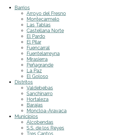
Barrios
Arroyo del Fresno
Montecarmelo
Las Tablas
Castellana Norte
El Pardo
El Pilar
Fuencarral
Fuentelarreyna
Mirasierra
Peñagrande
La Paz
El Goloso
Distritos
Valdebebas
Sanchinarro
Hortaleza
Barajas
Moncloa-Aravaca
Municipios
Alcobendas
S.S. de los Reyes
Tres Cantos