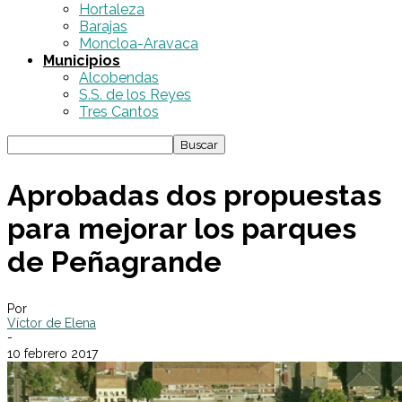
Hortaleza
Barajas
Moncloa-Aravaca
Municipios
Alcobendas
S.S. de los Reyes
Tres Cantos
Aprobadas dos propuestas
para mejorar los parques
de Peñagrande
Por
Víctor de Elena
-
10 febrero 2017