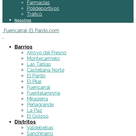
Farmacias
Polideportivos
Tráfico
Nosotros
Fuencarral-El Pardo.com
Barrios
Arroyo del Fresno
Montecarmelo
Las Tablas
Castellana Norte
El Pardo
El Pilar
Fuencarral
Fuentelarreyna
Mirasierra
Peñagrande
La Paz
El Goloso
Distritos
Valdebebas
Sanchinarro