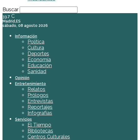
Buscar
C
33.7
Madrid,ES
sábado, 08 agosto 2026
Información
Política
Cultura
Deportes
Economía
Educación
Sanidad
Opinión
Entretenimiento
Relatos
Prólogos
Entrevistas
Reportajes
Infografías
Servicios
El Tiempo
Bibliotecas
Centros Culturales