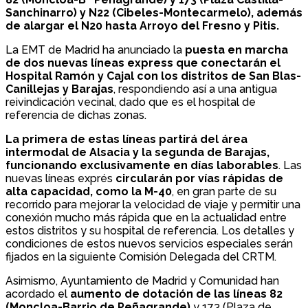
Sanchinarro) y N22 (Cibeles-Montecarmelo), además
de alargar el N20 hasta Arroyo del Fresno y Pitis.
La EMT de Madrid ha anunciado la
puesta en marcha
de dos nuevas líneas express que conectarán el
Hospital Ramón y Cajal con los distritos de San Blas-
Canillejas y Barajas
, respondiendo así a una antigua
reivindicación vecinal, dado que es el hospital de
referencia de dichas zonas.
La primera de estas líneas partirá del área
intermodal de Alsacia y la segunda de Barajas,
funcionando exclusivamente en días laborables
. Las
nuevas líneas exprés
circularán por vías rápidas de
alta capacidad, como la M-40
, en gran parte de su
recorrido para mejorar la velocidad de viaje y permitir una
conexión mucho más rápida que en la actualidad entre
estos distritos y su hospital de referencia. Los detalles y
condiciones de estos nuevos servicios especiales serán
fijados en la siguiente Comisión Delegada del CRTM.
Asimismo, Ayuntamiento de Madrid y Comunidad han
acordado el
aumento de dotación de las líneas 82
(Moncloa-Barrio de Peñagrande)
y 173 (Plaza de