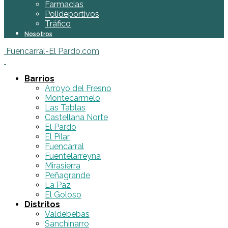
Farmacias
Polideportivos
Tráfico
Nosotros
Fuencarral-El Pardo.com
Barrios
Arroyo del Fresno
Montecarmelo
Las Tablas
Castellana Norte
El Pardo
El Pilar
Fuencarral
Fuentelarreyna
Mirasierra
Peñagrande
La Paz
El Goloso
Distritos
Valdebebas
Sanchinarro