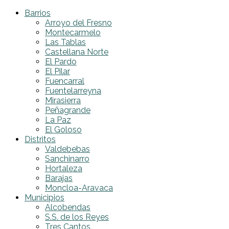
Barrios
Arroyo del Fresno
Montecarmelo
Las Tablas
Castellana Norte
El Pardo
El Pilar
Fuencarral
Fuentelarreyna
Mirasierra
Peñagrande
La Paz
El Goloso
Distritos
Valdebebas
Sanchinarro
Hortaleza
Barajas
Moncloa-Aravaca
Municipios
Alcobendas
S.S. de los Reyes
Tres Cantos