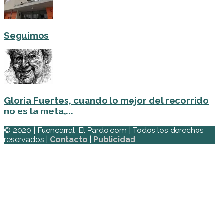
Seguimos
Gloria Fuertes, cuando lo mejor del recorrido
no es la meta,...
© 2020 | Fuencarral-El Pardo.com | Todos los derechos
reservados |
Contacto
|
Publicidad